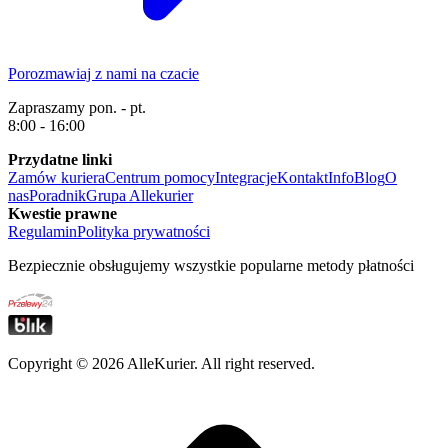
Porozmawiaj z nami na czacie
Zapraszamy pon. - pt.
8:00 - 16:00
Przydatne linki
Zamów kuriera
Centrum pomocy
Integracje
Kontakt
Info
Blog
O
nas
Poradnik
Grupa Allekurier
Kwestie prawne
Regulamin
Polityka prywatności
Bezpiecznie obsługujemy wszystkie popularne metody płatności
Copyright ©
2026
AlleKurier. All right reserved.