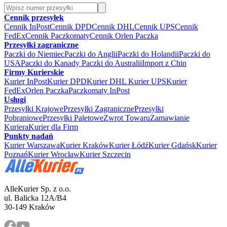
Cennik przesyłek
Cennik InPost
Cennik DPD
Cennik DHL
Cennik UPS
Cennik
FedEx
Cennik Paczkomaty
Cennik Orlen Paczka
Przesyłki zagraniczne
Paczki do Niemiec
Paczki do Anglii
Paczki do Holandii
Paczki do
USA
Paczki do Kanady
Paczki do Australii
Import z Chin
Firmy Kurierskie
Kurier InPost
Kurier DPD
Kurier DHL
Kurier UPS
Kurier
FedEx
Orlen Paczka
Paczkomaty InPost
Usługi
Przesyłki Krajowe
Przesyłki Zagraniczne
Przesyłki
Pobraniowe
Przesyłki Paletowe
Zwrot Towaru
Zamawianie
Kuriera
Kurier dla Firm
Punkty nadań
Kurier Warszawa
Kurier Kraków
Kurier Łódź
Kurier Gdańsk
Kurier
Poznań
Kurier Wrocław
Kurier Szczecin
AlleKurier Sp. z o.o.
ul. Balicka 12A/B4
30-149 Kraków