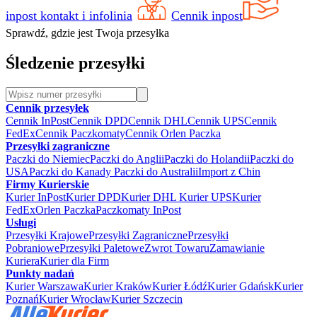
inpost kontakt i infolinia
Cennik inpost
Sprawdź, gdzie jest Twoja przesyłka
Śledzenie przesyłki
Cennik przesyłek
Cennik InPost
Cennik DPD
Cennik DHL
Cennik UPS
Cennik
FedEx
Cennik Paczkomaty
Cennik Orlen Paczka
Przesyłki zagraniczne
Paczki do Niemiec
Paczki do Anglii
Paczki do Holandii
Paczki do
USA
Paczki do Kanady
Paczki do Australii
Import z Chin
Firmy Kurierskie
Kurier InPost
Kurier DPD
Kurier DHL
Kurier UPS
Kurier
FedEx
Orlen Paczka
Paczkomaty InPost
Usługi
Przesyłki Krajowe
Przesyłki Zagraniczne
Przesyłki
Pobraniowe
Przesyłki Paletowe
Zwrot Towaru
Zamawianie
Kuriera
Kurier dla Firm
Punkty nadań
Kurier Warszawa
Kurier Kraków
Kurier Łódź
Kurier Gdańsk
Kurier
Poznań
Kurier Wrocław
Kurier Szczecin