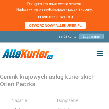
Dostępna jest nowa wersja serwisu.
Nadasz w niej przesyłki krajowe - paczki i koperty.
DOWIEDZ SIĘ WIĘCEJ
OTWÓRZ NOWY.ALLEKURIER.PL
Załóż konto
Logowanie
Cennik krajowych usług kurierskich
Orlen Paczka
Nadanie:
Doręczenie: