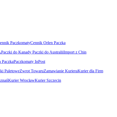
ennik Paczkomaty
Cennik Orlen Paczka
A
Paczki do Kanady
Paczki do Australii
Import z Chin
n Paczka
Paczkomaty InPost
łki Paletowe
Zwrot Towaru
Zamawianie Kuriera
Kurier dla Firm
oznań
Kurier Wrocław
Kurier Szczecin