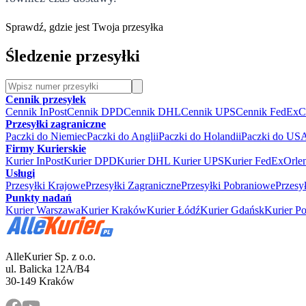
Sprawdź, gdzie jest Twoja przesyłka
Śledzenie przesyłki
Cennik przesyłek
Cennik InPost
Cennik DPD
Cennik DHL
Cennik UPS
Cennik FedEx
C
Przesyłki zagraniczne
Paczki do Niemiec
Paczki do Anglii
Paczki do Holandii
Paczki do US
Firmy Kurierskie
Kurier InPost
Kurier DPD
Kurier DHL
Kurier UPS
Kurier FedEx
Orle
Usługi
Przesyłki Krajowe
Przesyłki Zagraniczne
Przesyłki Pobraniowe
Przesy
Punkty nadań
Kurier Warszawa
Kurier Kraków
Kurier Łódź
Kurier Gdańsk
Kurier P
AlleKurier Sp. z o.o.
ul. Balicka 12A/B4
30-149 Kraków