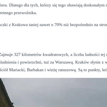
riera. Dlatego dla tych, którzy się tego obawiają doskonały
kretnego przewoźnika.
paczki z Krakowa taniej nawet o 70% niż bezpośrednio na str
Zajmuje 327 kilometrów kwadratowych, a liczba ludności tej
ludnienia i powierzchni, tuż za Warszawą. Kraków słynie z w
iół Mariacki, Barbakan i wieżę ratuszową. Są to punkty, k