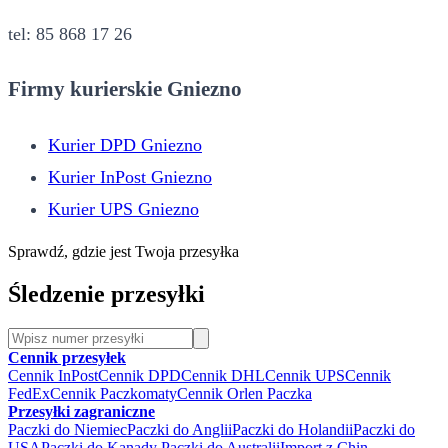
tel: 85 868 17 26
Firmy kurierskie Gniezno
Kurier DPD Gniezno
Kurier InPost Gniezno
Kurier UPS Gniezno
Sprawdź, gdzie jest Twoja przesyłka
Śledzenie przesyłki
Cennik przesyłek
Cennik InPost
Cennik DPD
Cennik DHL
Cennik UPS
Cennik
FedEx
Cennik Paczkomaty
Cennik Orlen Paczka
Przesyłki zagraniczne
Paczki do Niemiec
Paczki do Anglii
Paczki do Holandii
Paczki do
USA
Paczki do Kanady
Paczki do Australii
Import z Chin