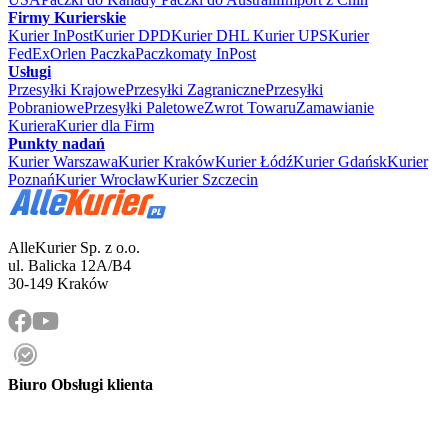
Firmy Kurierskie
Kurier InPost
Kurier DPD
Kurier DHL
Kurier UPS
Kurier
FedEx
Orlen Paczka
Paczkomaty InPost
Usługi
Przesyłki Krajowe
Przesyłki Zagraniczne
Przesyłki
Pobraniowe
Przesyłki Paletowe
Zwrot Towaru
Zamawianie
Kuriera
Kurier dla Firm
Punkty nadań
Kurier Warszawa
Kurier Kraków
Kurier Łódź
Kurier Gdańsk
Kurier
Poznań
Kurier Wrocław
Kurier Szczecin
AlleKurier Sp. z o.o.
ul. Balicka 12A/B4
30-149 Kraków
Biuro Obsługi klienta