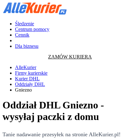
Śledzenie
Centrum pomocy
Cennik
Dla biznesu
ZAMÓW KURIERA
AlleKurier
Firmy kurierskie
Kurier DHL
Oddziały DHL
Gniezno
Oddział DHL Gniezno -
wysyłaj paczki z domu
Tanie nadawanie przesyłek na stronie AlleKurier.pl!