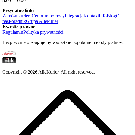
8:00 - 16:00
Przydatne linki
Zamów kuriera
Centrum pomocy
Integracje
Kontakt
Info
Blog
O
nas
Poradnik
Grupa Allekurier
Kwestie prawne
Regulamin
Polityka prywatności
Bezpiecznie obsługujemy wszystkie popularne metody płatności
Copyright ©
2026
AlleKurier. All right reserved.