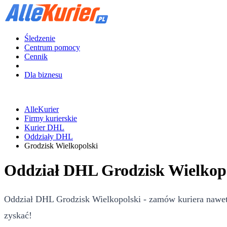
Śledzenie
Centrum pomocy
Cennik
Dla biznesu
AlleKurier
Firmy kurierskie
Kurier DHL
Oddziały DHL
Grodzisk Wielkopolski
Oddział DHL Grodzisk Wielkopo
Oddział DHL Grodzisk Wielkopolski - zamów kuriera nawet 
zyskać!