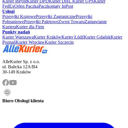
Kurier InPost
Kurier DPD
Kurier DHL
Kurier UPS
Kurier
FedEx
Orlen Paczka
Paczkomaty InPost
Usługi
Przesyłki Krajowe
Przesyłki Zagraniczne
Przesyłki
Pobraniowe
Przesyłki Paletowe
Zwrot Towaru
Zamawianie
Kuriera
Kurier dla Firm
Punkty nadań
Kurier Warszawa
Kurier Kraków
Kurier Łódź
Kurier Gdańsk
Kurier
Poznań
Kurier Wrocław
Kurier Szczecin
AlleKurier Sp. z o.o.
ul. Balicka 12A/B4
30-149 Kraków
Biuro Obsługi klienta