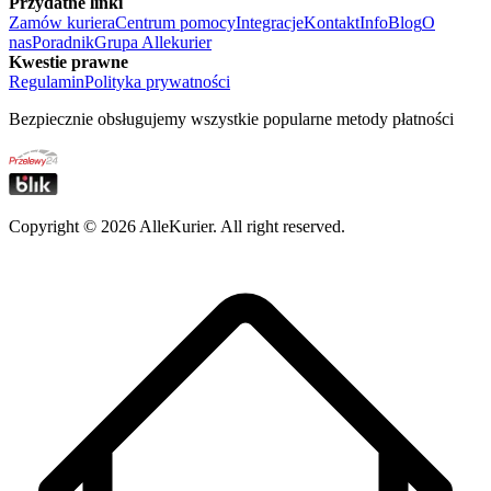
Przydatne linki
Zamów kuriera
Centrum pomocy
Integracje
Kontakt
Info
Blog
O
nas
Poradnik
Grupa Allekurier
Kwestie prawne
Regulamin
Polityka prywatności
Bezpiecznie obsługujemy wszystkie popularne metody płatności
Copyright ©
2026
AlleKurier. All right reserved.