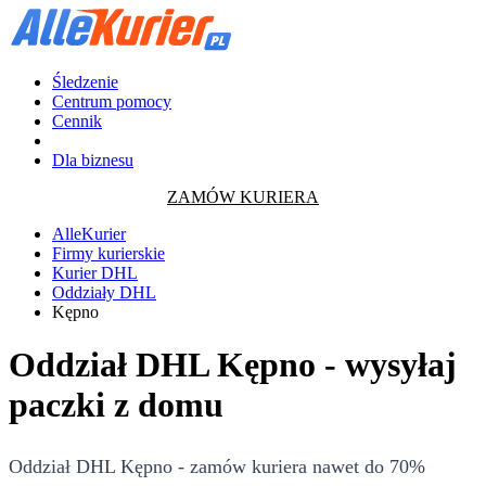
Śledzenie
Centrum pomocy
Cennik
Dla biznesu
ZAMÓW KURIERA
AlleKurier
Firmy kurierskie
Kurier DHL
Oddziały DHL
Kępno
Oddział DHL Kępno - wysyłaj
paczki z domu
Oddział DHL Kępno - zamów kuriera nawet do 70%