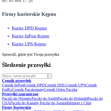
tel: 85 868 17 26
Firmy kurierskie Kępno
Kurier DPD Kępno
Kurier InPost Kępno
Kurier UPS Kępno
Sprawdź, gdzie jest Twoja przesyłka
Śledzenie przesyłki
Cennik przesyłek
Cennik InPost
Cennik DPD
Cennik DHL
Cennik UPS
Cennik
FedEx
Cennik Paczkomaty
Cennik Orlen Paczka
Przesyłki zagraniczne
Paczki do Niemiec
Paczki do Anglii
Paczki do Holandii
Paczki do
USA
Paczki do Kanady
Paczki do Australii
Import z Chin
Firmy Kurierskie