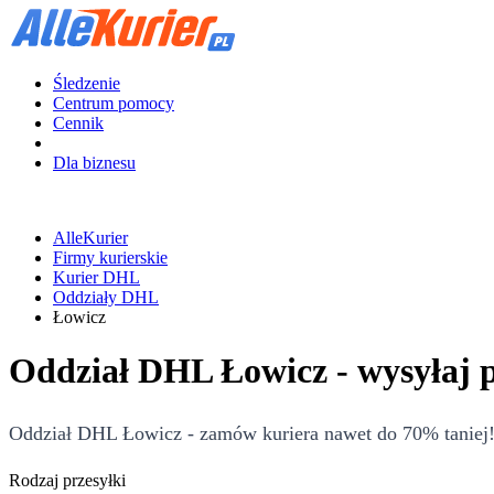
Śledzenie
Centrum pomocy
Cennik
Dla biznesu
AlleKurier
Firmy kurierskie
Kurier DHL
Oddziały DHL
Łowicz
Oddział DHL Łowicz - wysyłaj 
Oddział DHL Łowicz - zamów kuriera nawet do 70% taniej! 
Rodzaj przesyłki