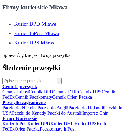
Firmy kurierskie Mława
Kurier DPD Mława
Kurier InPost Mława
Kurier UPS Mława
Sprawdź, gdzie jest Twoja przesyłka
Śledzenie przesyłki
Cennik przesyłek
Cennik InPost
Cennik DPD
Cennik DHL
Cennik UPS
Cennik
FedEx
Cennik Paczkomaty
Cennik Orlen Paczka
Przesyłki zagraniczne
Paczki do Niemiec
Paczki do Anglii
Paczki do Holandii
Paczki do
USA
Paczki do Kanady
Paczki do Australii
Import z Chin
Firmy Kurierskie
Kurier InPost
Kurier DPD
Kurier DHL
Kurier UPS
Kurier
FedEx
Orlen Paczka
Paczkomaty InPost