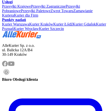
Usługi
Przesyłki Krajowe
Przesyłki Zagraniczne
Przesyłki
Pobraniowe
Przesyłki Paletowe
Zwrot Towaru
Zamawianie
Kuriera
Kurier dla Firm
Punkty nadań
Kurier Warszawa
Kurier Kraków
Kurier Łódź
Kurier Gdańsk
Kurier
Poznań
Kurier Wrocław
Kurier Szczecin
AlleKurier Sp. z o.o.
ul. Balicka 12A/B4
30-149 Kraków
Biuro Obsługi klienta