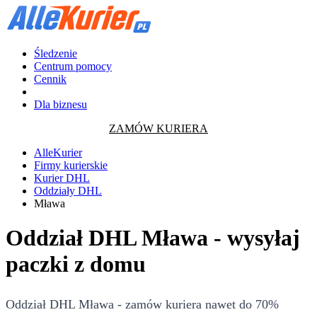
Śledzenie
Centrum pomocy
Cennik
Dla biznesu
ZAMÓW KURIERA
AlleKurier
Firmy kurierskie
Kurier DHL
Oddziały DHL
Mława
Oddział DHL Mława - wysyłaj
paczki z domu
Oddział DHL Mława - zamów kuriera nawet do 70%