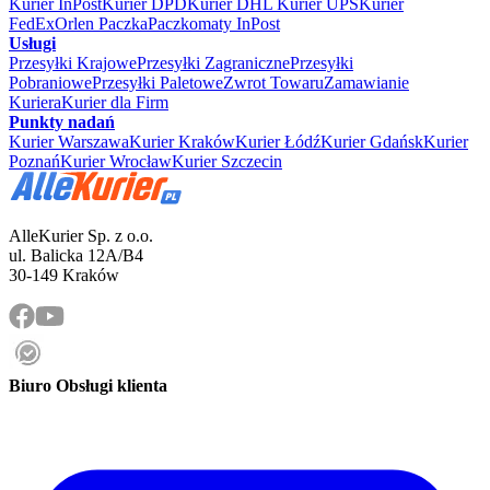
Kurier InPost
Kurier DPD
Kurier DHL
Kurier UPS
Kurier
FedEx
Orlen Paczka
Paczkomaty InPost
Usługi
Przesyłki Krajowe
Przesyłki Zagraniczne
Przesyłki
Pobraniowe
Przesyłki Paletowe
Zwrot Towaru
Zamawianie
Kuriera
Kurier dla Firm
Punkty nadań
Kurier Warszawa
Kurier Kraków
Kurier Łódź
Kurier Gdańsk
Kurier
Poznań
Kurier Wrocław
Kurier Szczecin
AlleKurier Sp. z o.o.
ul. Balicka 12A/B4
30-149 Kraków
Biuro Obsługi klienta