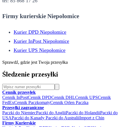
tel: 85 868 17 26
Firmy kurierskie Niepołomice
Kurier DPD Niepołomice
Kurier InPost Niepołomice
Kurier UPS Niepołomice
Sprawdź, gdzie jest Twoja przesyłka
Śledzenie przesyłki
Cennik przesyłek
Cennik InPost
Cennik DPD
Cennik DHL
Cennik UPS
Cennik
FedEx
Cennik Paczkomaty
Cennik Orlen Paczka
Przesyłki zagraniczne
Paczki do Niemiec
Paczki do Anglii
Paczki do Holandii
Paczki do
USA
Paczki do Kanady
Paczki do Australii
Import z Chin
Firmy Kurierskie