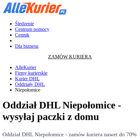
Śledzenie
Centrum pomocy
Cennik
Dla biznesu
ZAMÓW KURIERA
AlleKurier
Firmy kurierskie
Kurier DHL
Oddziały DHL
Niepołomice
Oddział DHL Niepołomice -
wysyłaj paczki z domu
Oddział DHL Niepołomice - zamów kuriera nawet do 70%