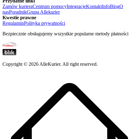
Przydatne linki
Zamów kuriera
Centrum pomocy
Integracje
Kontakt
Info
Blog
O
nas
Poradnik
Grupa Allekurier
Kwestie prawne
Regulamin
Polityka prywatności
Bezpiecznie obsługujemy wszystkie popularne metody płatności
Copyright ©
2026
AlleKurier. All right reserved.