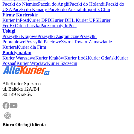
Paczki do Niemiec
Paczki do Anglii
Paczki do Holandii
Paczki do
USA
Paczki do Kanady
Paczki do Australii
Import z Chin
Firmy Kurierskie
Kurier InPost
Kurier DPD
Kurier DHL
Kurier UPS
Kurier
FedEx
Orlen Paczka
Paczkomaty InPost
Usługi
Przesyłki Krajowe
Przesyłki Zagraniczne
Przesyłki
Pobraniowe
Przesyłki Paletowe
Zwrot Towaru
Zamawianie
Kuriera
Kurier dla Firm
Punkty nadań
Kurier Warszawa
Kurier Kraków
Kurier Łódź
Kurier Gdańsk
Kurier
Poznań
Kurier Wrocław
Kurier Szczecin
AlleKurier Sp. z o.o.
ul. Balicka 12A/B4
30-149 Kraków
Biuro Obsługi klienta