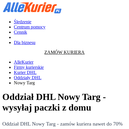
Śledzenie
Centrum pomocy
Cennik
Dla biznesu
ZAMÓW KURIERA
AlleKurier
Firmy kurierskie
Kurier DHL
Oddziały DHL
Nowy Targ
Oddział DHL Nowy Targ -
wysyłaj paczki z domu
Oddział DHL Nowy Targ - zamów kuriera nawet do 70%