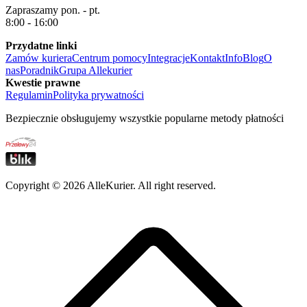
Zapraszamy pon. - pt.
8:00 - 16:00
Przydatne linki
Zamów kuriera
Centrum pomocy
Integracje
Kontakt
Info
Blog
O
nas
Poradnik
Grupa Allekurier
Kwestie prawne
Regulamin
Polityka prywatności
Bezpiecznie obsługujemy wszystkie popularne metody płatności
Copyright ©
2026
AlleKurier. All right reserved.