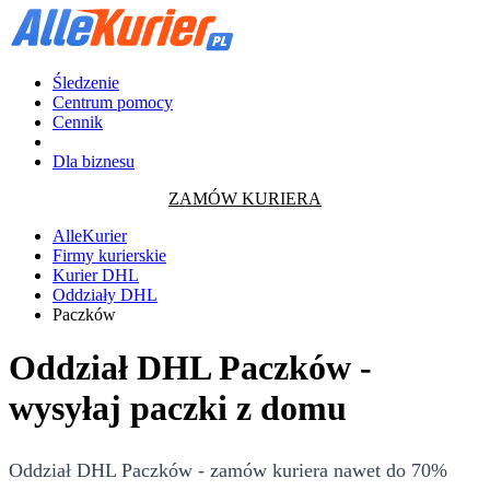
Śledzenie
Centrum pomocy
Cennik
Dla biznesu
ZAMÓW KURIERA
AlleKurier
Firmy kurierskie
Kurier DHL
Oddziały DHL
Paczków
Oddział DHL Paczków -
wysyłaj paczki z domu
Oddział DHL Paczków - zamów kuriera nawet do 70%