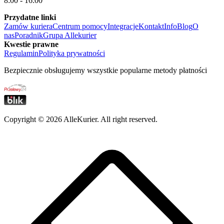
8:00 - 16:00
Przydatne linki
Zamów kuriera
Centrum pomocy
Integracje
Kontakt
Info
Blog
O
nas
Poradnik
Grupa Allekurier
Kwestie prawne
Regulamin
Polityka prywatności
Bezpiecznie obsługujemy wszystkie popularne metody płatności
Copyright ©
2026
AlleKurier. All right reserved.