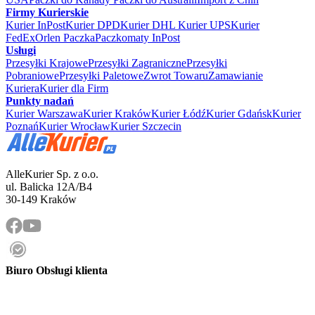
Firmy Kurierskie
Kurier InPost
Kurier DPD
Kurier DHL
Kurier UPS
Kurier
FedEx
Orlen Paczka
Paczkomaty InPost
Usługi
Przesyłki Krajowe
Przesyłki Zagraniczne
Przesyłki
Pobraniowe
Przesyłki Paletowe
Zwrot Towaru
Zamawianie
Kuriera
Kurier dla Firm
Punkty nadań
Kurier Warszawa
Kurier Kraków
Kurier Łódź
Kurier Gdańsk
Kurier
Poznań
Kurier Wrocław
Kurier Szczecin
AlleKurier Sp. z o.o.
ul. Balicka 12A/B4
30-149 Kraków
Biuro Obsługi klienta