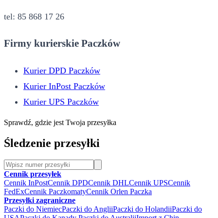
tel: 85 868 17 26
Firmy kurierskie Paczków
Kurier DPD Paczków
Kurier InPost Paczków
Kurier UPS Paczków
Sprawdź, gdzie jest Twoja przesyłka
Śledzenie przesyłki
Cennik przesyłek
Cennik InPost
Cennik DPD
Cennik DHL
Cennik UPS
Cennik
FedEx
Cennik Paczkomaty
Cennik Orlen Paczka
Przesyłki zagraniczne
Paczki do Niemiec
Paczki do Anglii
Paczki do Holandii
Paczki do
USA
Paczki do Kanady
Paczki do Australii
Import z Chin