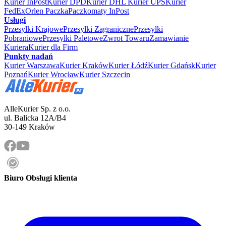
Kurier InPost
Kurier DPD
Kurier DHL
Kurier UPS
Kurier
FedEx
Orlen Paczka
Paczkomaty InPost
Usługi
Przesyłki Krajowe
Przesyłki Zagraniczne
Przesyłki
Pobraniowe
Przesyłki Paletowe
Zwrot Towaru
Zamawianie
Kuriera
Kurier dla Firm
Punkty nadań
Kurier Warszawa
Kurier Kraków
Kurier Łódź
Kurier Gdańsk
Kurier
Poznań
Kurier Wrocław
Kurier Szczecin
AlleKurier Sp. z o.o.
ul. Balicka 12A/B4
30-149 Kraków
Biuro Obsługi klienta