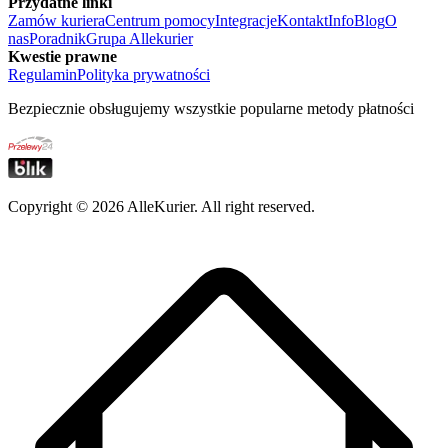
Przydatne linki
Zamów kuriera
Centrum pomocy
Integracje
Kontakt
Info
Blog
O
nas
Poradnik
Grupa Allekurier
Kwestie prawne
Regulamin
Polityka prywatności
Bezpiecznie obsługujemy wszystkie popularne metody płatności
Copyright ©
2026
AlleKurier. All right reserved.