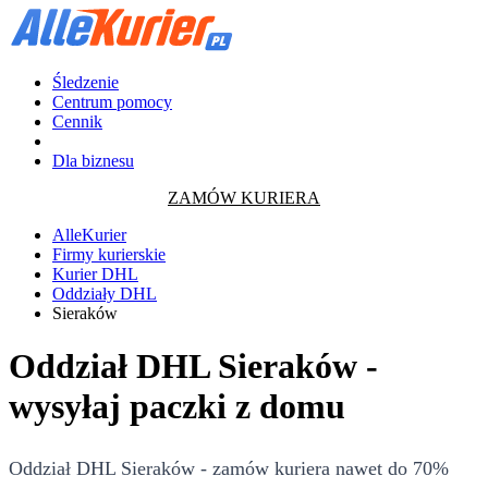
Śledzenie
Centrum pomocy
Cennik
Dla biznesu
ZAMÓW KURIERA
AlleKurier
Firmy kurierskie
Kurier DHL
Oddziały DHL
Sieraków
Oddział DHL Sieraków -
wysyłaj paczki z domu
Oddział DHL Sieraków - zamów kuriera nawet do 70%