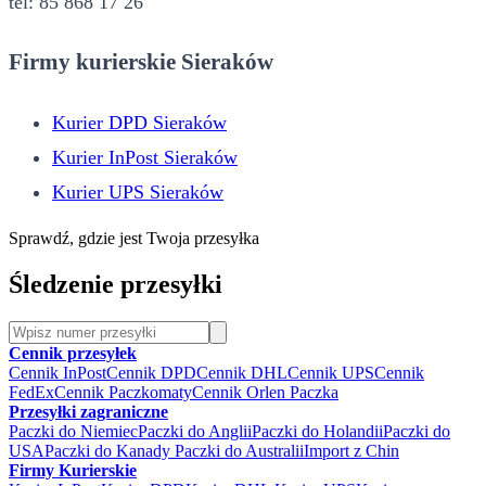
tel: 85 868 17 26
Firmy kurierskie Sieraków
Kurier DPD Sieraków
Kurier InPost Sieraków
Kurier UPS Sieraków
Sprawdź, gdzie jest Twoja przesyłka
Śledzenie przesyłki
Cennik przesyłek
Cennik InPost
Cennik DPD
Cennik DHL
Cennik UPS
Cennik
FedEx
Cennik Paczkomaty
Cennik Orlen Paczka
Przesyłki zagraniczne
Paczki do Niemiec
Paczki do Anglii
Paczki do Holandii
Paczki do
USA
Paczki do Kanady
Paczki do Australii
Import z Chin
Firmy Kurierskie