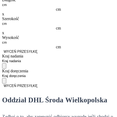
cm
x
Szerokość
cm
x
Wysokość
cm
WYCEŃ PRZESYŁKĘ
Kraj nadania
Kraj doręczenia
WYCEŃ PRZESYŁKĘ
Oddział DHL Środa Wielkopolska
Zadbaj o to, aby zapewnić odbiorcy wygodę jeśli chodzi o