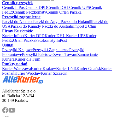
Cennik przesyłek
Cennik InPost
Cennik DPD
Cennik DHL
Cennik UPS
Cennik
FedEx
Cennik Paczkomaty
Cennik Orlen Paczka
Przesyłki zagraniczne
Paczki do Niemiec
Paczki do Anglii
Paczki do Holandii
Paczki do
USA
Paczki do Kanady
Paczki do Australii
Import z Chin
Firmy Kurierskie
Kurier InPost
Kurier DPD
Kurier DHL
Kurier UPS
Kurier
FedEx
Orlen Paczka
Paczkomaty InPost
Usługi
Przesyłki Krajowe
Przesyłki Zagraniczne
Przesyłki
Pobraniowe
Przesyłki Paletowe
Zwrot Towaru
Zamawianie
Kuriera
Kurier dla Firm
Punkty nadań
Kurier Warszawa
Kurier Kraków
Kurier Łódź
Kurier Gdańsk
Kurier
Poznań
Kurier Wrocław
Kurier Szczecin
AlleKurier Sp. z o.o.
ul. Balicka 12A/B4
30-149 Kraków