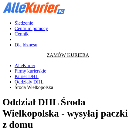
Śledzenie
Centrum pomocy
Cennik
Dla biznesu
ZAMÓW KURIERA
AlleKurier
Firmy kurierskie
Kurier DHL
Oddziały DHL
Środa Wielkopolska
Oddział DHL Środa
Wielkopolska - wysyłaj paczki
z domu