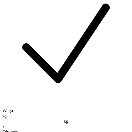
Waga
kg
x
Długość