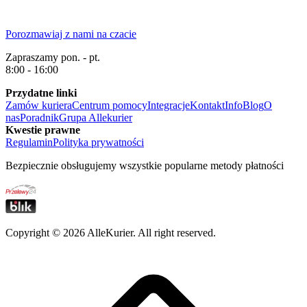
Porozmawiaj z nami na czacie
Zapraszamy pon. - pt.
8:00 - 16:00
Przydatne linki
Zamów kuriera
Centrum pomocy
Integracje
Kontakt
Info
Blog
O
nas
Poradnik
Grupa Allekurier
Kwestie prawne
Regulamin
Polityka prywatności
Bezpiecznie obsługujemy wszystkie popularne metody płatności
Copyright ©
2026
AlleKurier. All right reserved.