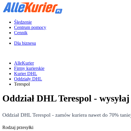
Śledzenie
Centrum pomocy
Cennik
Dla biznesu
AlleKurier
Firmy kurierskie
Kurier DHL
Oddziały DHL
Terespol
Oddział DHL Terespol - wysyłaj
Oddział DHL Terespol - zamów kuriera nawet do 70% taniej!
Rodzaj przesyłki