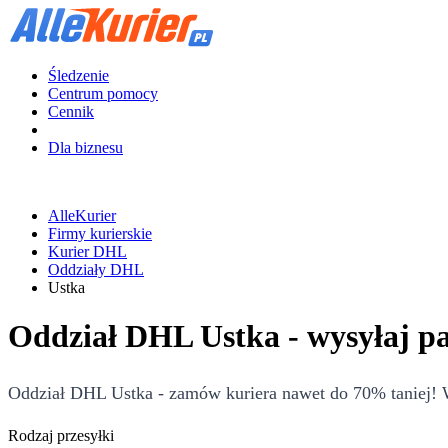
Śledzenie
Centrum pomocy
Cennik
Dla biznesu
AlleKurier
Firmy kurierskie
Kurier DHL
Oddziały DHL
Ustka
Oddział DHL Ustka - wysyłaj p
Oddział DHL Ustka - zamów kuriera nawet do 70% taniej! Wy
Rodzaj przesyłki