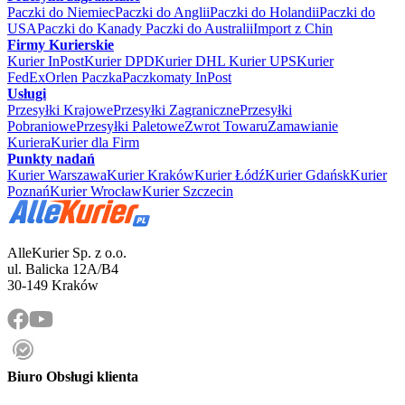
Paczki do Niemiec
Paczki do Anglii
Paczki do Holandii
Paczki do
USA
Paczki do Kanady
Paczki do Australii
Import z Chin
Firmy Kurierskie
Kurier InPost
Kurier DPD
Kurier DHL
Kurier UPS
Kurier
FedEx
Orlen Paczka
Paczkomaty InPost
Usługi
Przesyłki Krajowe
Przesyłki Zagraniczne
Przesyłki
Pobraniowe
Przesyłki Paletowe
Zwrot Towaru
Zamawianie
Kuriera
Kurier dla Firm
Punkty nadań
Kurier Warszawa
Kurier Kraków
Kurier Łódź
Kurier Gdańsk
Kurier
Poznań
Kurier Wrocław
Kurier Szczecin
AlleKurier Sp. z o.o.
ul. Balicka 12A/B4
30-149 Kraków
Biuro Obsługi klienta