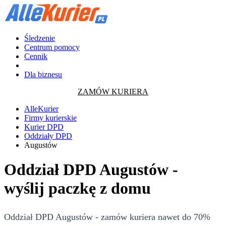
Śledzenie
Centrum pomocy
Cennik
Dla biznesu
ZAMÓW KURIERA
AlleKurier
Firmy kurierskie
Kurier DPD
Oddziały DPD
Augustów
Oddział DPD Augustów -
wyślij paczkę z domu
Oddział DPD Augustów - zamów kuriera nawet do 70%