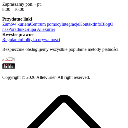
Zapraszamy pon. - pt.
8:00 - 16:00
Przydatne linki
Zamów kuriera
Centrum pomocy
Integracje
Kontakt
Info
Blog
O
nas
Poradnik
Grupa Allekurier
Kwestie prawne
Regulamin
Polityka prywatności
Bezpiecznie obsługujemy wszystkie popularne metody płatności
Copyright ©
2026
AlleKurier. All right reserved.