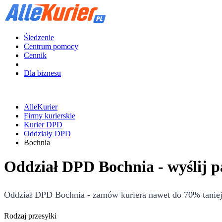
Śledzenie
Centrum pomocy
Cennik
Dla biznesu
AlleKurier
Firmy kurierskie
Kurier DPD
Oddziały DPD
Bochnia
Oddział DPD Bochnia - wyślij 
Oddział DPD Bochnia - zamów kuriera nawet do 70% taniej!
Rodzaj przesyłki