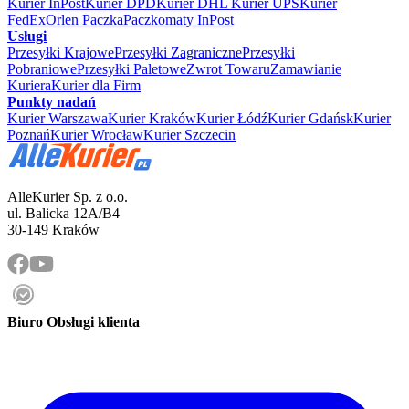
Kurier InPost
Kurier DPD
Kurier DHL
Kurier UPS
Kurier
FedEx
Orlen Paczka
Paczkomaty InPost
Usługi
Przesyłki Krajowe
Przesyłki Zagraniczne
Przesyłki
Pobraniowe
Przesyłki Paletowe
Zwrot Towaru
Zamawianie
Kuriera
Kurier dla Firm
Punkty nadań
Kurier Warszawa
Kurier Kraków
Kurier Łódź
Kurier Gdańsk
Kurier
Poznań
Kurier Wrocław
Kurier Szczecin
AlleKurier Sp. z o.o.
ul. Balicka 12A/B4
30-149 Kraków
Biuro Obsługi klienta