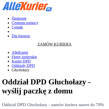
Śledzenie
Centrum pomocy
Cennik
Dla biznesu
ZAMÓW KURIERA
AlleKurier
Firmy kurierskie
Kurier DPD
Oddziały DPD
Głuchołazy
Oddział DPD Głuchołazy -
wyślij paczkę z domu
Oddział DPD Głuchołazy - zamów kuriera nawet do 70%