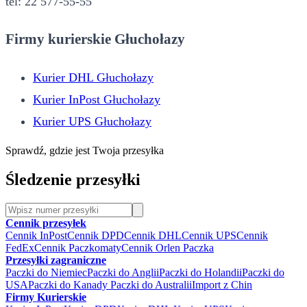
tel: 22 577-55-55
Firmy kurierskie Głuchołazy
Kurier DHL Głuchołazy
Kurier InPost Głuchołazy
Kurier UPS Głuchołazy
Sprawdź, gdzie jest Twoja przesyłka
Śledzenie przesyłki
Cennik przesyłek
Cennik InPost
Cennik DPD
Cennik DHL
Cennik UPS
Cennik
FedEx
Cennik Paczkomaty
Cennik Orlen Paczka
Przesyłki zagraniczne
Paczki do Niemiec
Paczki do Anglii
Paczki do Holandii
Paczki do
USA
Paczki do Kanady
Paczki do Australii
Import z Chin
Firmy Kurierskie