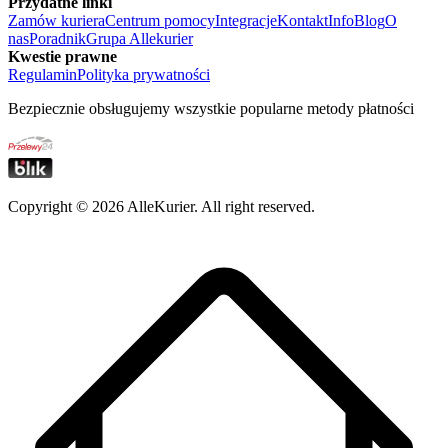
Przydatne linki
Zamów kuriera
Centrum pomocy
Integracje
Kontakt
Info
Blog
O
nas
Poradnik
Grupa Allekurier
Kwestie prawne
Regulamin
Polityka prywatności
Bezpiecznie obsługujemy wszystkie popularne metody płatności
Copyright ©
2026
AlleKurier. All right reserved.