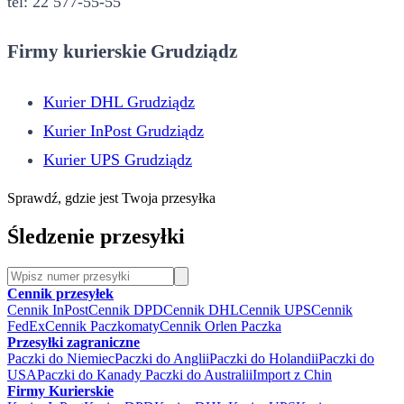
tel: 22 577-55-55
Firmy kurierskie Grudziądz
Kurier DHL Grudziądz
Kurier InPost Grudziądz
Kurier UPS Grudziądz
Sprawdź, gdzie jest Twoja przesyłka
Śledzenie przesyłki
Cennik przesyłek
Cennik InPost
Cennik DPD
Cennik DHL
Cennik UPS
Cennik
FedEx
Cennik Paczkomaty
Cennik Orlen Paczka
Przesyłki zagraniczne
Paczki do Niemiec
Paczki do Anglii
Paczki do Holandii
Paczki do
USA
Paczki do Kanady
Paczki do Australii
Import z Chin
Firmy Kurierskie