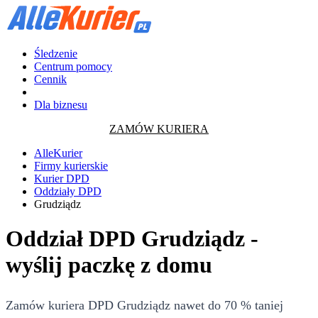
Śledzenie
Centrum pomocy
Cennik
Dla biznesu
ZAMÓW KURIERA
AlleKurier
Firmy kurierskie
Kurier DPD
Oddziały DPD
Grudziądz
Oddział DPD Grudziądz -
wyślij paczkę z domu
Zamów kuriera DPD Grudziądz nawet do 70 % taniej