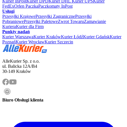
Kurier InPost
Kurier DPD
Kurier DHL
Kurier UPS
Kurier
FedEx
Orlen Paczka
Paczkomaty InPost
Usługi
Przesyłki Krajowe
Przesyłki Zagraniczne
Przesyłki
Pobraniowe
Przesyłki Paletowe
Zwrot Towaru
Zamawianie
Kuriera
Kurier dla Firm
Punkty nadań
Kurier Warszawa
Kurier Kraków
Kurier Łódź
Kurier Gdańsk
Kurier
Poznań
Kurier Wrocław
Kurier Szczecin
AlleKurier Sp. z o.o.
ul. Balicka 12A/B4
30-149 Kraków
Biuro Obsługi klienta