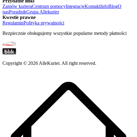
Przydatne linki
Zamów kuriera
Centrum pomocy
Integracje
Kontakt
Info
Blog
O
nas
Poradnik
Grupa Allekurier
Kwestie prawne
Regulamin
Polityka prywatności
Bezpiecznie obsługujemy wszystkie popularne metody płatności
Copyright ©
2026
AlleKurier. All right reserved.