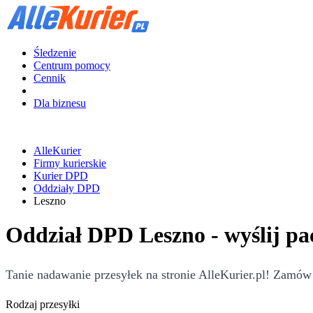
Śledzenie
Centrum pomocy
Cennik
Dla biznesu
AlleKurier
Firmy kurierskie
Kurier DPD
Oddziały DPD
Leszno
Oddział DPD Leszno - wyślij p
Tanie nadawanie przesyłek na stronie AlleKurier.pl! Zamów
Rodzaj przesyłki