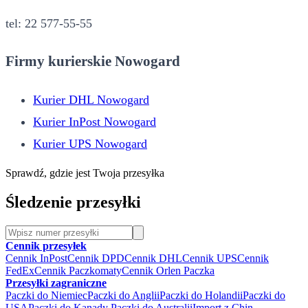
tel: 22 577-55-55
Firmy kurierskie Nowogard
Kurier DHL Nowogard
Kurier InPost Nowogard
Kurier UPS Nowogard
Sprawdź, gdzie jest Twoja przesyłka
Śledzenie przesyłki
Cennik przesyłek
Cennik InPost
Cennik DPD
Cennik DHL
Cennik UPS
Cennik
FedEx
Cennik Paczkomaty
Cennik Orlen Paczka
Przesyłki zagraniczne
Paczki do Niemiec
Paczki do Anglii
Paczki do Holandii
Paczki do
USA
Paczki do Kanady
Paczki do Australii
Import z Chin