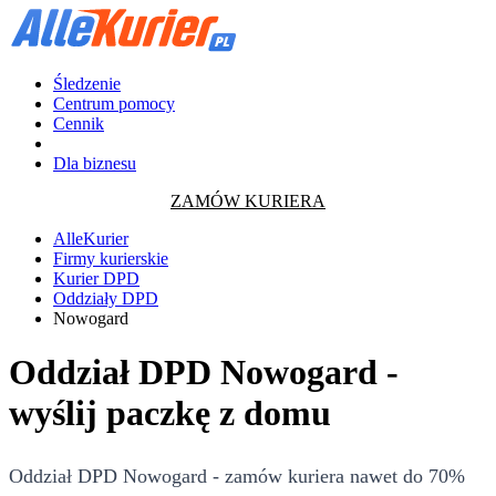
Śledzenie
Centrum pomocy
Cennik
Dla biznesu
ZAMÓW KURIERA
AlleKurier
Firmy kurierskie
Kurier DPD
Oddziały DPD
Nowogard
Oddział DPD Nowogard -
wyślij paczkę z domu
Oddział DPD Nowogard - zamów kuriera nawet do 70%