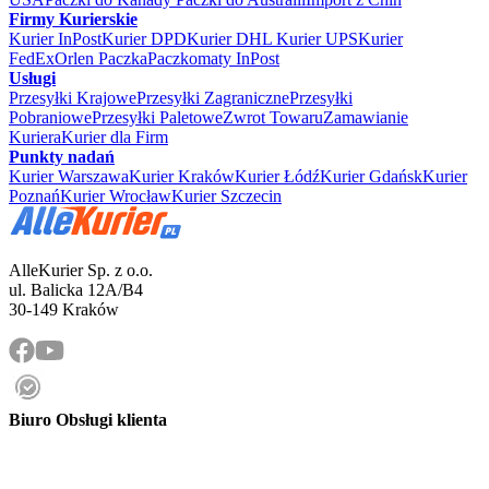
Firmy Kurierskie
Kurier InPost
Kurier DPD
Kurier DHL
Kurier UPS
Kurier
FedEx
Orlen Paczka
Paczkomaty InPost
Usługi
Przesyłki Krajowe
Przesyłki Zagraniczne
Przesyłki
Pobraniowe
Przesyłki Paletowe
Zwrot Towaru
Zamawianie
Kuriera
Kurier dla Firm
Punkty nadań
Kurier Warszawa
Kurier Kraków
Kurier Łódź
Kurier Gdańsk
Kurier
Poznań
Kurier Wrocław
Kurier Szczecin
AlleKurier Sp. z o.o.
ul. Balicka 12A/B4
30-149 Kraków
Biuro Obsługi klienta