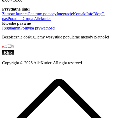
8:00 - 16:00
Przydatne linki
Zamów kuriera
Centrum pomocy
Integracje
Kontakt
Info
Blog
O
nas
Poradnik
Grupa Allekurier
Kwestie prawne
Regulamin
Polityka prywatności
Bezpiecznie obsługujemy wszystkie popularne metody płatności
Copyright ©
2026
AlleKurier. All right reserved.