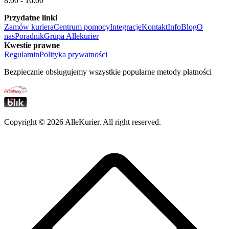
8:00 - 16:00
Przydatne linki
Zamów kuriera
Centrum pomocy
Integracje
Kontakt
Info
Blog
O
nas
Poradnik
Grupa Allekurier
Kwestie prawne
Regulamin
Polityka prywatności
Bezpiecznie obsługujemy wszystkie popularne metody płatności
Copyright ©
2026
AlleKurier. All right reserved.