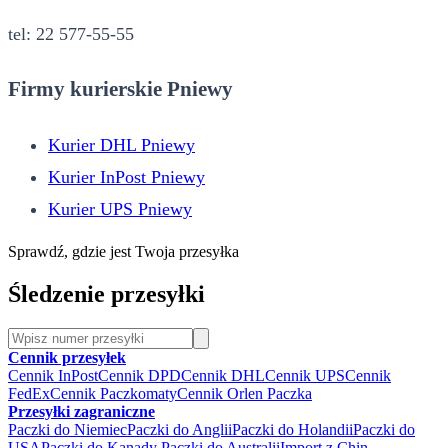
tel: 22 577-55-55
Firmy kurierskie Pniewy
Kurier DHL Pniewy
Kurier InPost Pniewy
Kurier UPS Pniewy
Sprawdź, gdzie jest Twoja przesyłka
Śledzenie przesyłki
Cennik przesyłek
Cennik InPost
Cennik DPD
Cennik DHL
Cennik UPS
Cennik
FedEx
Cennik Paczkomaty
Cennik Orlen Paczka
Przesyłki zagraniczne
Paczki do Niemiec
Paczki do Anglii
Paczki do Holandii
Paczki do
USA
Paczki do Kanady
Paczki do Australii
Import z Chin