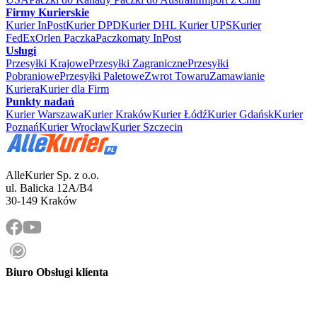
Firmy Kurierskie
Kurier InPost
Kurier DPD
Kurier DHL
Kurier UPS
Kurier
FedEx
Orlen Paczka
Paczkomaty InPost
Usługi
Przesyłki Krajowe
Przesyłki Zagraniczne
Przesyłki
Pobraniowe
Przesyłki Paletowe
Zwrot Towaru
Zamawianie
Kuriera
Kurier dla Firm
Punkty nadań
Kurier Warszawa
Kurier Kraków
Kurier Łódź
Kurier Gdańsk
Kurier
Poznań
Kurier Wrocław
Kurier Szczecin
AlleKurier Sp. z o.o.
ul. Balicka 12A/B4
30-149 Kraków
Biuro Obsługi klienta