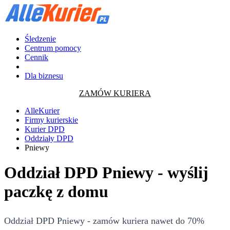
Śledzenie
Centrum pomocy
Cennik
Dla biznesu
ZAMÓW KURIERA
AlleKurier
Firmy kurierskie
Kurier DPD
Oddziały DPD
Pniewy
Oddział DPD Pniewy - wyślij
paczkę z domu
Oddział DPD Pniewy - zamów kuriera nawet do 70%