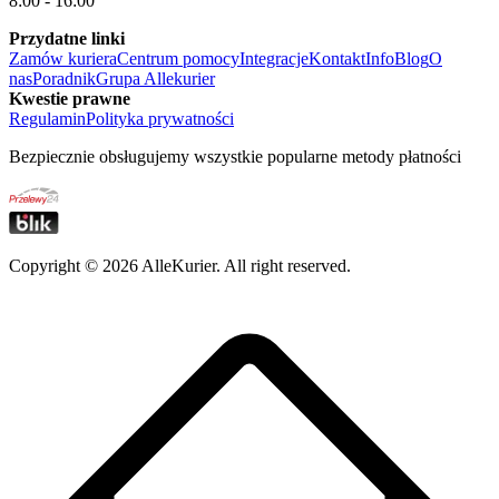
8:00 - 16:00
Przydatne linki
Zamów kuriera
Centrum pomocy
Integracje
Kontakt
Info
Blog
O
nas
Poradnik
Grupa Allekurier
Kwestie prawne
Regulamin
Polityka prywatności
Bezpiecznie obsługujemy wszystkie popularne metody płatności
Copyright ©
2026
AlleKurier. All right reserved.