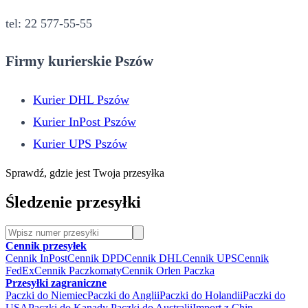
tel: 22 577-55-55
Firmy kurierskie Pszów
Kurier DHL Pszów
Kurier InPost Pszów
Kurier UPS Pszów
Sprawdź, gdzie jest Twoja przesyłka
Śledzenie przesyłki
Cennik przesyłek
Cennik InPost
Cennik DPD
Cennik DHL
Cennik UPS
Cennik
FedEx
Cennik Paczkomaty
Cennik Orlen Paczka
Przesyłki zagraniczne
Paczki do Niemiec
Paczki do Anglii
Paczki do Holandii
Paczki do
USA
Paczki do Kanady
Paczki do Australii
Import z Chin