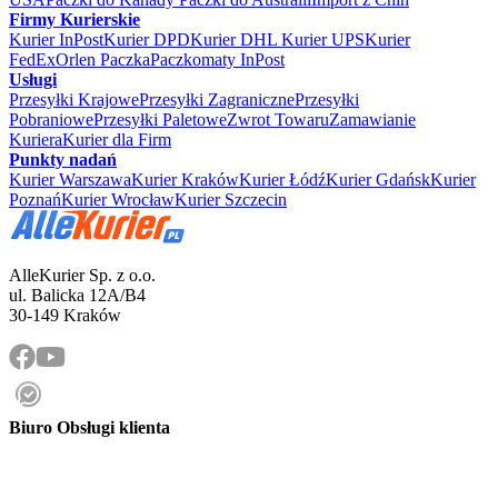
Firmy Kurierskie
Kurier InPost
Kurier DPD
Kurier DHL
Kurier UPS
Kurier
FedEx
Orlen Paczka
Paczkomaty InPost
Usługi
Przesyłki Krajowe
Przesyłki Zagraniczne
Przesyłki
Pobraniowe
Przesyłki Paletowe
Zwrot Towaru
Zamawianie
Kuriera
Kurier dla Firm
Punkty nadań
Kurier Warszawa
Kurier Kraków
Kurier Łódź
Kurier Gdańsk
Kurier
Poznań
Kurier Wrocław
Kurier Szczecin
AlleKurier Sp. z o.o.
ul. Balicka 12A/B4
30-149 Kraków
Biuro Obsługi klienta