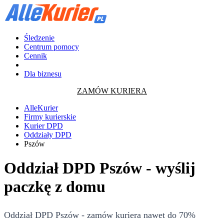
Śledzenie
Centrum pomocy
Cennik
Dla biznesu
ZAMÓW KURIERA
AlleKurier
Firmy kurierskie
Kurier DPD
Oddziały DPD
Pszów
Oddział DPD Pszów - wyślij
paczkę z domu
Oddział DPD Pszów - zamów kuriera nawet do 70%