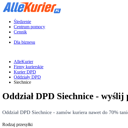
Śledzenie
Centrum pomocy
Cennik
Dla biznesu
AlleKurier
Firmy kurierskie
Kurier DPD
Oddziały DPD
Siechnice
Oddział DPD Siechnice - wyślij
Oddział DPD Siechnice - zamów kuriera nawet do 70% taniej
Rodzaj przesyłki