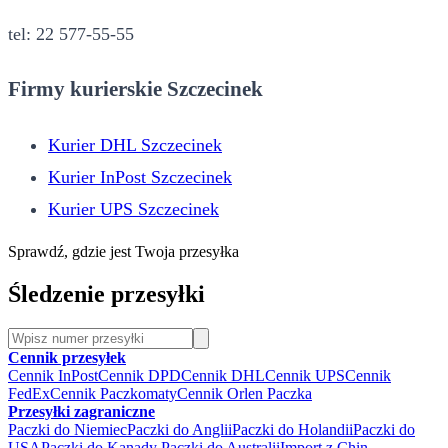
tel: 22 577-55-55
Firmy kurierskie Szczecinek
Kurier DHL Szczecinek
Kurier InPost Szczecinek
Kurier UPS Szczecinek
Sprawdź, gdzie jest Twoja przesyłka
Śledzenie przesyłki
Cennik przesyłek
Cennik InPost
Cennik DPD
Cennik DHL
Cennik UPS
Cennik
FedEx
Cennik Paczkomaty
Cennik Orlen Paczka
Przesyłki zagraniczne
Paczki do Niemiec
Paczki do Anglii
Paczki do Holandii
Paczki do
USA
Paczki do Kanady
Paczki do Australii
Import z Chin