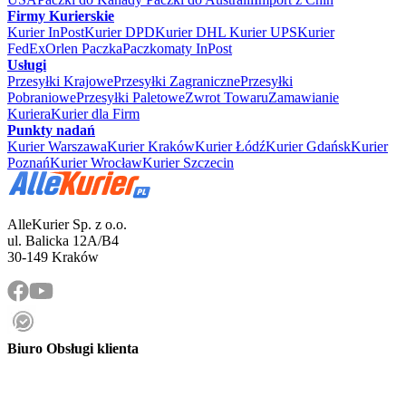
Firmy Kurierskie
Kurier InPost
Kurier DPD
Kurier DHL
Kurier UPS
Kurier
FedEx
Orlen Paczka
Paczkomaty InPost
Usługi
Przesyłki Krajowe
Przesyłki Zagraniczne
Przesyłki
Pobraniowe
Przesyłki Paletowe
Zwrot Towaru
Zamawianie
Kuriera
Kurier dla Firm
Punkty nadań
Kurier Warszawa
Kurier Kraków
Kurier Łódź
Kurier Gdańsk
Kurier
Poznań
Kurier Wrocław
Kurier Szczecin
AlleKurier Sp. z o.o.
ul. Balicka 12A/B4
30-149 Kraków
Biuro Obsługi klienta