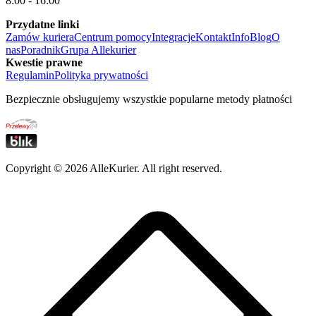
8:00 - 16:00
Przydatne linki
Zamów kuriera
Centrum pomocy
Integracje
Kontakt
Info
Blog
O
nas
Poradnik
Grupa Allekurier
Kwestie prawne
Regulamin
Polityka prywatności
Bezpiecznie obsługujemy wszystkie popularne metody płatności
Copyright ©
2026
AlleKurier. All right reserved.