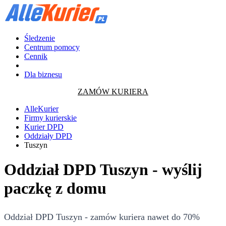
Śledzenie
Centrum pomocy
Cennik
Dla biznesu
ZAMÓW KURIERA
AlleKurier
Firmy kurierskie
Kurier DPD
Oddziały DPD
Tuszyn
Oddział DPD Tuszyn - wyślij
paczkę z domu
Oddział DPD Tuszyn - zamów kuriera nawet do 70%