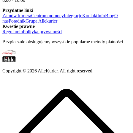
8:00 - 16:00
Przydatne linki
Zamów kuriera
Centrum pomocy
Integracje
Kontakt
Info
Blog
O
nas
Poradnik
Grupa Allekurier
Kwestie prawne
Regulamin
Polityka prywatności
Bezpiecznie obsługujemy wszystkie popularne metody płatności
Copyright ©
2026
AlleKurier. All right reserved.