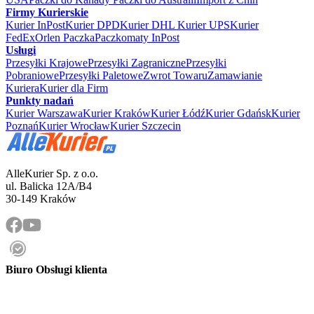
Firmy Kurierskie
Kurier InPost
Kurier DPD
Kurier DHL
Kurier UPS
Kurier
FedEx
Orlen Paczka
Paczkomaty InPost
Usługi
Przesyłki Krajowe
Przesyłki Zagraniczne
Przesyłki
Pobraniowe
Przesyłki Paletowe
Zwrot Towaru
Zamawianie
Kuriera
Kurier dla Firm
Punkty nadań
Kurier Warszawa
Kurier Kraków
Kurier Łódź
Kurier Gdańsk
Kurier
Poznań
Kurier Wrocław
Kurier Szczecin
AlleKurier Sp. z o.o.
ul. Balicka 12A/B4
30-149 Kraków
Biuro Obsługi klienta