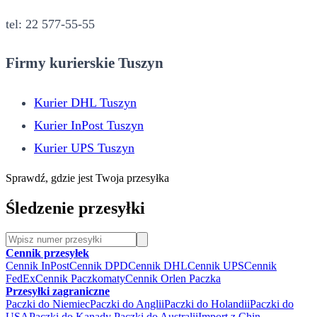
tel: 22 577-55-55
Firmy kurierskie Tuszyn
Kurier DHL Tuszyn
Kurier InPost Tuszyn
Kurier UPS Tuszyn
Sprawdź, gdzie jest Twoja przesyłka
Śledzenie przesyłki
Cennik przesyłek
Cennik InPost
Cennik DPD
Cennik DHL
Cennik UPS
Cennik
FedEx
Cennik Paczkomaty
Cennik Orlen Paczka
Przesyłki zagraniczne
Paczki do Niemiec
Paczki do Anglii
Paczki do Holandii
Paczki do
USA
Paczki do Kanady
Paczki do Australii
Import z Chin