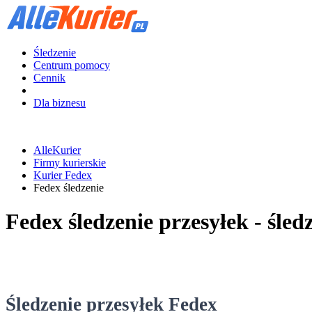
Śledzenie
Centrum pomocy
Cennik
Dla biznesu
AlleKurier
Firmy kurierskie
Kurier Fedex
Fedex śledzenie
Fedex śledzenie przesyłek - śle
Śledzenie przesyłek Fedex