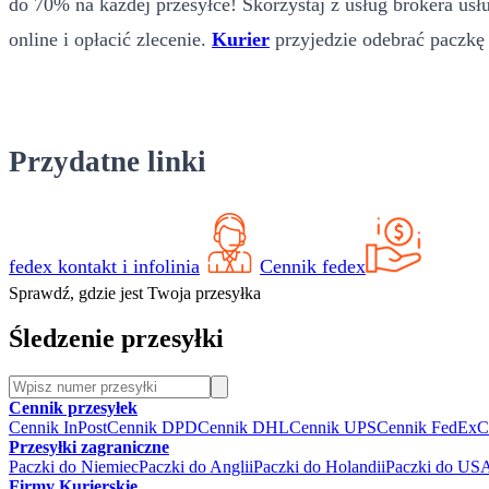
do 70% na każdej przesyłce! Skorzystaj z usług brokera usłu
online i opłacić zlecenie.
Kurier
przyjedzie odebrać paczkę 
Przydatne linki
fedex kontakt i infolinia
Cennik fedex
Sprawdź, gdzie jest Twoja przesyłka
Śledzenie przesyłki
Cennik przesyłek
Cennik InPost
Cennik DPD
Cennik DHL
Cennik UPS
Cennik FedEx
C
Przesyłki zagraniczne
Paczki do Niemiec
Paczki do Anglii
Paczki do Holandii
Paczki do US
Firmy Kurierskie