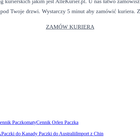
g kurierskich jakim jest AlleKurier.pl. U nas łatwo zamówisz
pod Twoje drzwi. Wystarczy 5 minut aby zamówić kuriera. Zo
ZAMÓW KURIERA
ennik Paczkomaty
Cennik Orlen Paczka
A
Paczki do Kanady
Paczki do Australii
Import z Chin