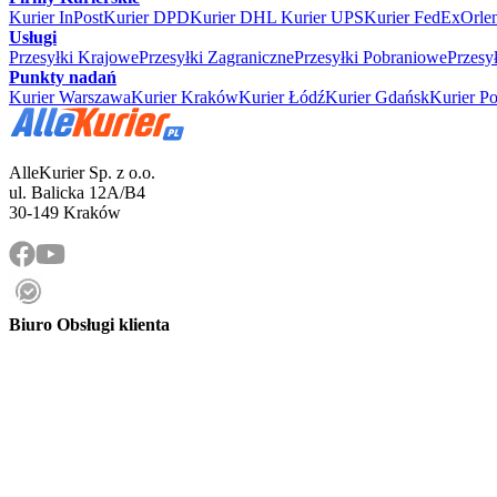
Kurier InPost
Kurier DPD
Kurier DHL
Kurier UPS
Kurier FedEx
Orle
Usługi
Przesyłki Krajowe
Przesyłki Zagraniczne
Przesyłki Pobraniowe
Przesy
Punkty nadań
Kurier Warszawa
Kurier Kraków
Kurier Łódź
Kurier Gdańsk
Kurier P
AlleKurier Sp. z o.o.
ul. Balicka 12A/B4
30-149 Kraków
Biuro Obsługi klienta