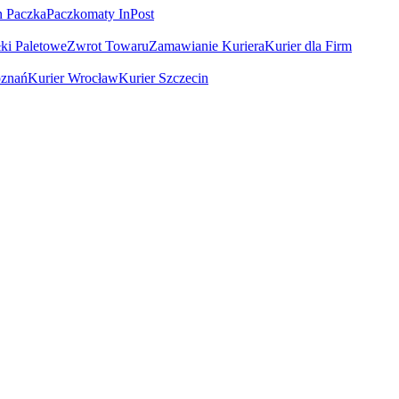
n Paczka
Paczkomaty InPost
łki Paletowe
Zwrot Towaru
Zamawianie Kuriera
Kurier dla Firm
oznań
Kurier Wrocław
Kurier Szczecin