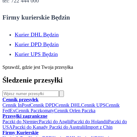
tel: 722 444 000
Firmy kurierskie Będzin
Kurier DHL Będzin
Kurier DPD Będzin
Kurier UPS Będzin
Sprawdź, gdzie jest Twoja przesyłka
Śledzenie przesyłki
Cennik przesyłek
Cennik InPost
Cennik DPD
Cennik DHL
Cennik UPS
Cennik
FedEx
Cennik Paczkomaty
Cennik Orlen Paczka
Przesyłki zagraniczne
Paczki do Niemiec
Paczki do Anglii
Paczki do Holandii
Paczki do
USA
Paczki do Kanady
Paczki do Australii
Import z Chin
Firmy Kurierskie