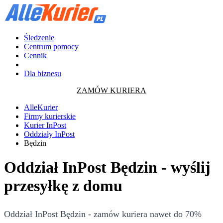
Śledzenie
Centrum pomocy
Cennik
Dla biznesu
ZAMÓW KURIERA
AlleKurier
Firmy kurierskie
Kurier InPost
Oddziały InPost
Będzin
Oddział InPost Będzin - wyślij
przesyłkę z domu
Oddział InPost Będzin - zamów kuriera nawet do 70%