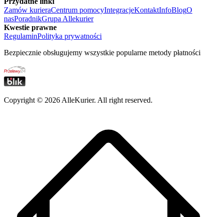
Przydatne linki
Zamów kuriera
Centrum pomocy
Integracje
Kontakt
Info
Blog
O
nas
Poradnik
Grupa Allekurier
Kwestie prawne
Regulamin
Polityka prywatności
Bezpiecznie obsługujemy wszystkie popularne metody płatności
Copyright ©
2026
AlleKurier. All right reserved.