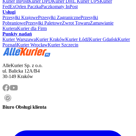
Kurier InPost
Kurier DPD
Kurier DHL
Kurier UPS
Kurier
FedEx
Orlen Paczka
Paczkomaty InPost
Usługi
Przesyłki Krajowe
Przesyłki Zagraniczne
Przesyłki
Pobraniowe
Przesyłki Paletowe
Zwrot Towaru
Zamawianie
Kuriera
Kurier dla Firm
Punkty nadań
Kurier Warszawa
Kurier Kraków
Kurier Łódź
Kurier Gdańsk
Kurier
Poznań
Kurier Wrocław
Kurier Szczecin
AlleKurier Sp. z o.o.
ul. Balicka 12A/B4
30-149 Kraków
Biuro Obsługi klienta