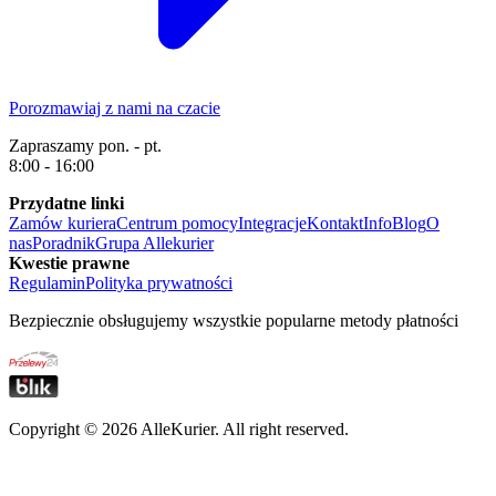
Porozmawiaj z nami na czacie
Zapraszamy pon. - pt.
8:00 - 16:00
Przydatne linki
Zamów kuriera
Centrum pomocy
Integracje
Kontakt
Info
Blog
O
nas
Poradnik
Grupa Allekurier
Kwestie prawne
Regulamin
Polityka prywatności
Bezpiecznie obsługujemy wszystkie popularne metody płatności
Copyright ©
2026
AlleKurier. All right reserved.