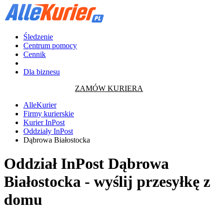
Śledzenie
Centrum pomocy
Cennik
Dla biznesu
ZAMÓW KURIERA
AlleKurier
Firmy kurierskie
Kurier InPost
Oddziały InPost
Dąbrowa Białostocka
Oddział InPost Dąbrowa
Białostocka - wyślij przesyłkę z
domu