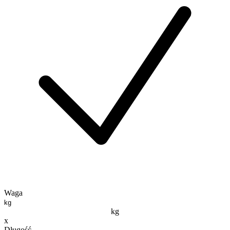
Waga
kg
x
Długość