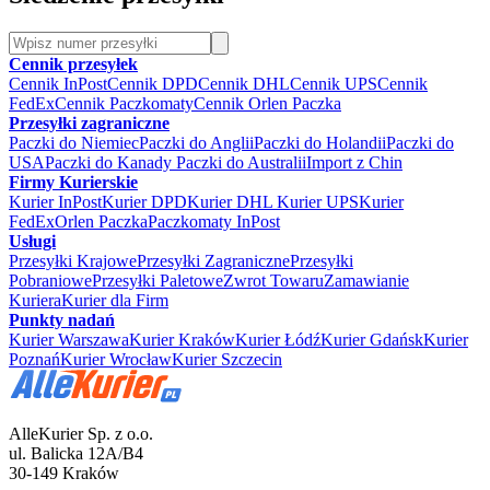
Cennik przesyłek
Cennik InPost
Cennik DPD
Cennik DHL
Cennik UPS
Cennik
FedEx
Cennik Paczkomaty
Cennik Orlen Paczka
Przesyłki zagraniczne
Paczki do Niemiec
Paczki do Anglii
Paczki do Holandii
Paczki do
USA
Paczki do Kanady
Paczki do Australii
Import z Chin
Firmy Kurierskie
Kurier InPost
Kurier DPD
Kurier DHL
Kurier UPS
Kurier
FedEx
Orlen Paczka
Paczkomaty InPost
Usługi
Przesyłki Krajowe
Przesyłki Zagraniczne
Przesyłki
Pobraniowe
Przesyłki Paletowe
Zwrot Towaru
Zamawianie
Kuriera
Kurier dla Firm
Punkty nadań
Kurier Warszawa
Kurier Kraków
Kurier Łódź
Kurier Gdańsk
Kurier
Poznań
Kurier Wrocław
Kurier Szczecin
AlleKurier Sp. z o.o.
ul. Balicka 12A/B4
30-149 Kraków