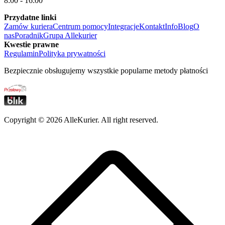
8:00 - 16:00
Przydatne linki
Zamów kuriera
Centrum pomocy
Integracje
Kontakt
Info
Blog
O
nas
Poradnik
Grupa Allekurier
Kwestie prawne
Regulamin
Polityka prywatności
Bezpiecznie obsługujemy wszystkie popularne metody płatności
Copyright ©
2026
AlleKurier. All right reserved.