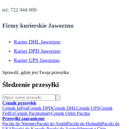
tel: 722 444 000
Firmy kurierskie Jaworzno
Kurier DHL Jaworzno
Kurier DPD Jaworzno
Kurier UPS Jaworzno
Sprawdź, gdzie jest Twoja przesyłka
Śledzenie przesyłki
Cennik przesyłek
Cennik InPost
Cennik DPD
Cennik DHL
Cennik UPS
Cennik
FedEx
Cennik Paczkomaty
Cennik Orlen Paczka
Przesyłki zagraniczne
Paczki do Niemiec
Paczki do Anglii
Paczki do Holandii
Paczki do
USA
Paczki do Kanady
Paczki do Australii
Import z Chin