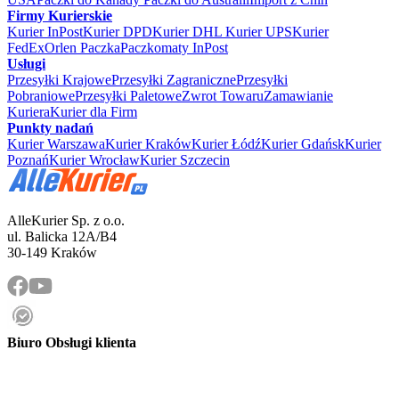
Firmy Kurierskie
Kurier InPost
Kurier DPD
Kurier DHL
Kurier UPS
Kurier
FedEx
Orlen Paczka
Paczkomaty InPost
Usługi
Przesyłki Krajowe
Przesyłki Zagraniczne
Przesyłki
Pobraniowe
Przesyłki Paletowe
Zwrot Towaru
Zamawianie
Kuriera
Kurier dla Firm
Punkty nadań
Kurier Warszawa
Kurier Kraków
Kurier Łódź
Kurier Gdańsk
Kurier
Poznań
Kurier Wrocław
Kurier Szczecin
AlleKurier Sp. z o.o.
ul. Balicka 12A/B4
30-149 Kraków
Biuro Obsługi klienta