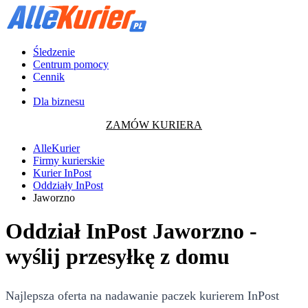
Śledzenie
Centrum pomocy
Cennik
Dla biznesu
ZAMÓW KURIERA
AlleKurier
Firmy kurierskie
Kurier InPost
Oddziały InPost
Jaworzno
Oddział InPost Jaworzno -
wyślij przesyłkę z domu
Najlepsza oferta na nadawanie paczek kurierem InPost