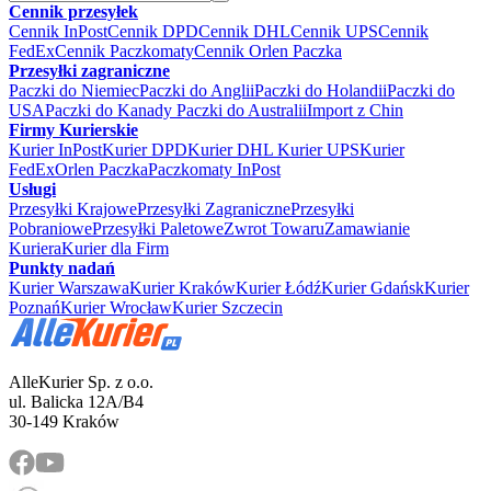
Cennik przesyłek
Cennik InPost
Cennik DPD
Cennik DHL
Cennik UPS
Cennik
FedEx
Cennik Paczkomaty
Cennik Orlen Paczka
Przesyłki zagraniczne
Paczki do Niemiec
Paczki do Anglii
Paczki do Holandii
Paczki do
USA
Paczki do Kanady
Paczki do Australii
Import z Chin
Firmy Kurierskie
Kurier InPost
Kurier DPD
Kurier DHL
Kurier UPS
Kurier
FedEx
Orlen Paczka
Paczkomaty InPost
Usługi
Przesyłki Krajowe
Przesyłki Zagraniczne
Przesyłki
Pobraniowe
Przesyłki Paletowe
Zwrot Towaru
Zamawianie
Kuriera
Kurier dla Firm
Punkty nadań
Kurier Warszawa
Kurier Kraków
Kurier Łódź
Kurier Gdańsk
Kurier
Poznań
Kurier Wrocław
Kurier Szczecin
AlleKurier Sp. z o.o.
ul. Balicka 12A/B4
30-149 Kraków