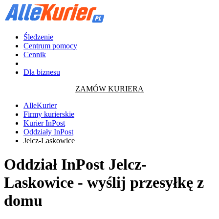
Śledzenie
Centrum pomocy
Cennik
Dla biznesu
ZAMÓW KURIERA
AlleKurier
Firmy kurierskie
Kurier InPost
Oddziały InPost
Jelcz-Laskowice
Oddział InPost Jelcz-
Laskowice - wyślij przesyłkę z
domu