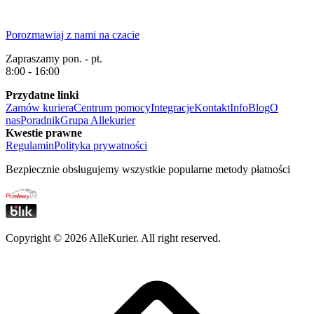
Porozmawiaj z nami na czacie
Zapraszamy pon. - pt.
8:00 - 16:00
Przydatne linki
Zamów kuriera
Centrum pomocy
Integracje
Kontakt
Info
Blog
O
nas
Poradnik
Grupa Allekurier
Kwestie prawne
Regulamin
Polityka prywatności
Bezpiecznie obsługujemy wszystkie popularne metody płatności
Copyright ©
2026
AlleKurier. All right reserved.