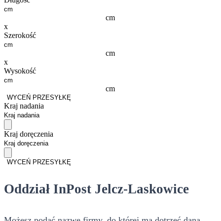
cm
x
Szerokość
cm
x
Wysokość
cm
WYCEŃ PRZESYŁKĘ
Kraj nadania
Kraj doręczenia
WYCEŃ PRZESYŁKĘ
Oddział InPost Jelcz-Laskowice
Możesz podać nazwę firmy, do której ma dotrzeć dana