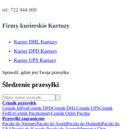
tel: 722 444 000
Firmy kurierskie Kartuzy
Kurier DHL Kartuzy
Kurier DPD Kartuzy
Kurier UPS Kartuzy
Sprawdź, gdzie jest Twoja przesyłka
Śledzenie przesyłki
Cennik przesyłek
Cennik InPost
Cennik DPD
Cennik DHL
Cennik UPS
Cennik
FedEx
Cennik Paczkomaty
Cennik Orlen Paczka
Przesyłki zagraniczne
Paczki do Niemiec
Paczki do Anglii
Paczki do Holandii
Paczki do
USA
Paczki do Kanady
Paczki do Australii
Import z Chin