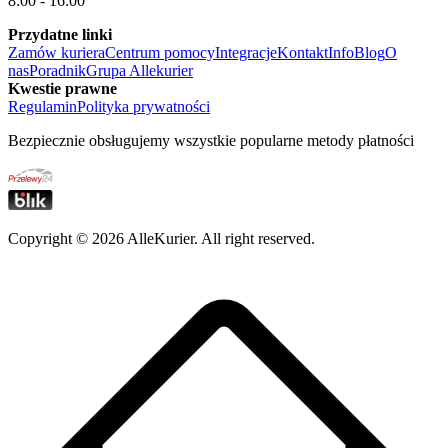
8:00 - 16:00
Przydatne linki
Zamów kuriera
Centrum pomocy
Integracje
Kontakt
Info
Blog
O
nas
Poradnik
Grupa Allekurier
Kwestie prawne
Regulamin
Polityka prywatności
Bezpiecznie obsługujemy wszystkie popularne metody płatności
Copyright ©
2026
AlleKurier. All right reserved.