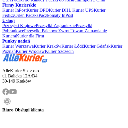
Firmy Kurierskie
Kurier InPost
Kurier DPD
Kurier DHL
Kurier UPS
Kurier
FedEx
Orlen Paczka
Paczkomaty InPost
Usługi
Przesyłki Krajowe
Przesyłki Zagraniczne
Przesyłki
Pobraniowe
Przesyłki Paletowe
Zwrot Towaru
Zamawianie
Kuriera
Kurier dla Firm
Punkty nadań
Kurier Warszawa
Kurier Kraków
Kurier Łódź
Kurier Gdańsk
Kurier
Poznań
Kurier Wrocław
Kurier Szczecin
AlleKurier Sp. z o.o.
ul. Balicka 12A/B4
30-149 Kraków
Biuro Obsługi klienta