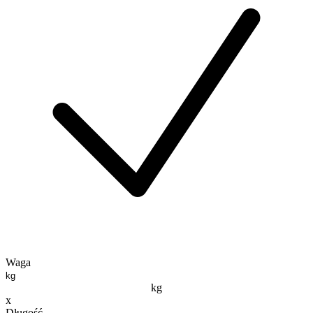
Waga
kg
x
Długość