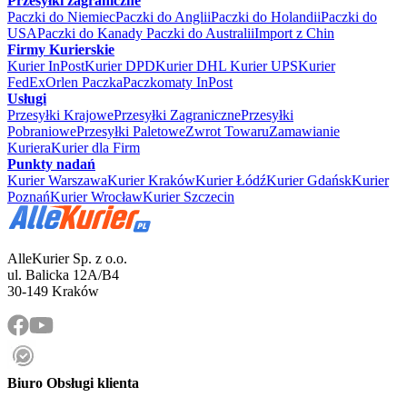
Przesyłki zagraniczne
Paczki do Niemiec
Paczki do Anglii
Paczki do Holandii
Paczki do
USA
Paczki do Kanady
Paczki do Australii
Import z Chin
Firmy Kurierskie
Kurier InPost
Kurier DPD
Kurier DHL
Kurier UPS
Kurier
FedEx
Orlen Paczka
Paczkomaty InPost
Usługi
Przesyłki Krajowe
Przesyłki Zagraniczne
Przesyłki
Pobraniowe
Przesyłki Paletowe
Zwrot Towaru
Zamawianie
Kuriera
Kurier dla Firm
Punkty nadań
Kurier Warszawa
Kurier Kraków
Kurier Łódź
Kurier Gdańsk
Kurier
Poznań
Kurier Wrocław
Kurier Szczecin
AlleKurier Sp. z o.o.
ul. Balicka 12A/B4
30-149 Kraków
Biuro Obsługi klienta