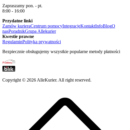
Zapraszamy pon. - pt.
8:00 - 16:00
Przydatne linki
Zamów kuriera
Centrum pomocy
Integracje
Kontakt
Info
Blog
O
nas
Poradnik
Grupa Allekurier
Kwestie prawne
Regulamin
Polityka prywatności
Bezpiecznie obsługujemy wszystkie popularne metody płatności
Copyright ©
2026
AlleKurier. All right reserved.