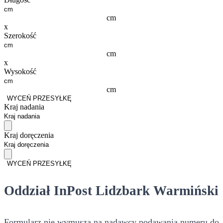
cm
x
Szerokość
cm
x
Wysokość
cm
WYCEŃ PRZESYŁKĘ
Kraj nadania
Kraj doręczenia
WYCEŃ PRZESYŁKĘ
Oddział InPost Lidzbark Warmiński
Formularz nie wymusza na nadawcy podawania numeru do