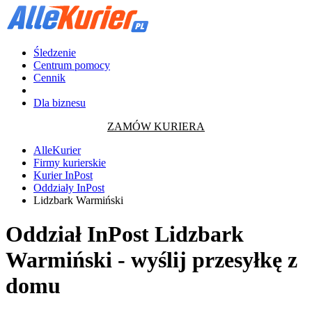
Śledzenie
Centrum pomocy
Cennik
Dla biznesu
ZAMÓW KURIERA
AlleKurier
Firmy kurierskie
Kurier InPost
Oddziały InPost
Lidzbark Warmiński
Oddział InPost Lidzbark
Warmiński - wyślij przesyłkę z
domu