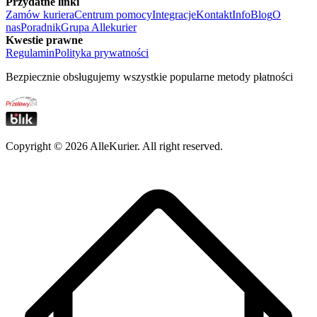
Przydatne linki
Zamów kuriera
Centrum pomocy
Integracje
Kontakt
Info
Blog
O
nas
Poradnik
Grupa Allekurier
Kwestie prawne
Regulamin
Polityka prywatności
Bezpiecznie obsługujemy wszystkie popularne metody płatności
Copyright ©
2026
AlleKurier. All right reserved.