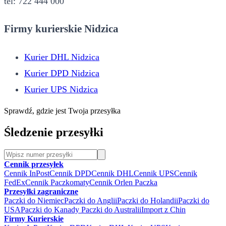
tel: 722 444 000
Firmy kurierskie Nidzica
Kurier DHL Nidzica
Kurier DPD Nidzica
Kurier UPS Nidzica
Sprawdź, gdzie jest Twoja przesyłka
Śledzenie przesyłki
Cennik przesyłek
Cennik InPost
Cennik DPD
Cennik DHL
Cennik UPS
Cennik
FedEx
Cennik Paczkomaty
Cennik Orlen Paczka
Przesyłki zagraniczne
Paczki do Niemiec
Paczki do Anglii
Paczki do Holandii
Paczki do
USA
Paczki do Kanady
Paczki do Australii
Import z Chin
Firmy Kurierskie