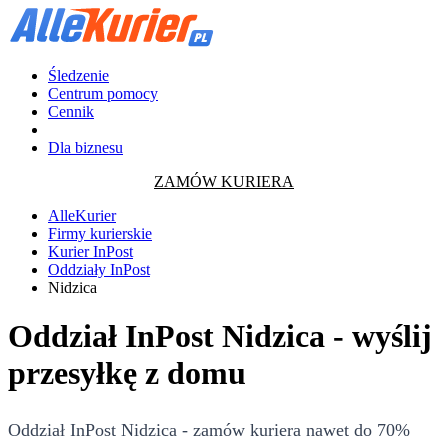
Śledzenie
Centrum pomocy
Cennik
Dla biznesu
ZAMÓW KURIERA
AlleKurier
Firmy kurierskie
Kurier InPost
Oddziały InPost
Nidzica
Oddział InPost Nidzica - wyślij
przesyłkę z domu
Oddział InPost Nidzica - zamów kuriera nawet do 70%