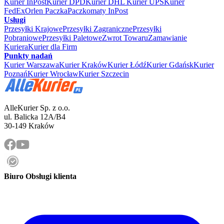
Kurier InPost
Kurier DPD
Kurier DHL
Kurier UPS
Kurier
FedEx
Orlen Paczka
Paczkomaty InPost
Usługi
Przesyłki Krajowe
Przesyłki Zagraniczne
Przesyłki
Pobraniowe
Przesyłki Paletowe
Zwrot Towaru
Zamawianie
Kuriera
Kurier dla Firm
Punkty nadań
Kurier Warszawa
Kurier Kraków
Kurier Łódź
Kurier Gdańsk
Kurier
Poznań
Kurier Wrocław
Kurier Szczecin
AlleKurier Sp. z o.o.
ul. Balicka 12A/B4
30-149 Kraków
Biuro Obsługi klienta