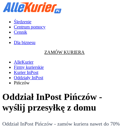
Śledzenie
Centrum pomocy
Cennik
Dla biznesu
ZAMÓW KURIERA
AlleKurier
Firmy kurierskie
Kurier InPost
Oddziały InPost
Pińczów
Oddział InPost Pińczów -
wyślij przesyłkę z domu
Oddział InPost Pińczów - zamów kuriera nawet do 70%