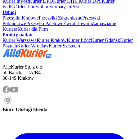
Kurier InPost
Kurier DPD
Kurier DHL
Kurier UPS
Kurier
FedEx
Orlen Paczka
Paczkomaty InPost
Usługi
Przesyłki Krajowe
Przesyłki Zagraniczne
Przesyłki
Pobraniowe
Przesyłki Paletowe
Zwrot Towaru
Zamawianie
Kuriera
Kurier dla Firm
Punkty nadań
Kurier Warszawa
Kurier Kraków
Kurier Łódź
Kurier Gdańsk
Kurier
Poznań
Kurier Wrocław
Kurier Szczecin
AlleKurier Sp. z o.o.
ul. Balicka 12A/B4
30-149 Kraków
Biuro Obsługi klienta