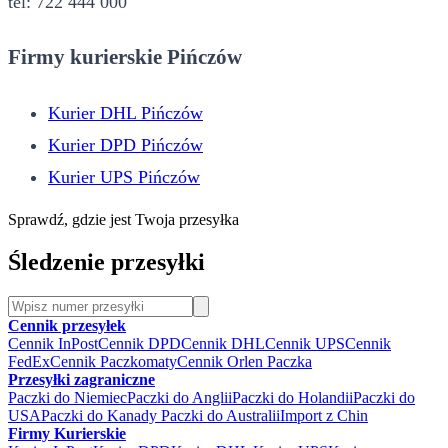
tel: 722 444 000
Firmy kurierskie Pińczów
Kurier DHL Pińczów
Kurier DPD Pińczów
Kurier UPS Pińczów
Sprawdź, gdzie jest Twoja przesyłka
Śledzenie przesyłki
Cennik przesyłek
Cennik InPost
Cennik DPD
Cennik DHL
Cennik UPS
Cennik
FedEx
Cennik Paczkomaty
Cennik Orlen Paczka
Przesyłki zagraniczne
Paczki do Niemiec
Paczki do Anglii
Paczki do Holandii
Paczki do
USA
Paczki do Kanady
Paczki do Australii
Import z Chin
Firmy Kurierskie