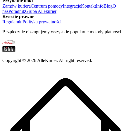
Przydatne linki
Zamów kuriera
Centrum pomocy
Integracje
Kontakt
Info
Blog
O
nas
Poradnik
Grupa Allekurier
Kwestie prawne
Regulamin
Polityka prywatności
Bezpiecznie obsługujemy wszystkie popularne metody płatności
Copyright ©
2026
AlleKurier. All right reserved.