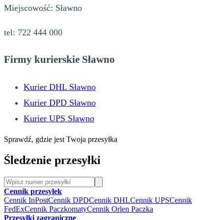
Miejscowość: Sławno
tel: 722 444 000
Firmy kurierskie Sławno
Kurier DHL Sławno
Kurier DPD Sławno
Kurier UPS Sławno
Sprawdź, gdzie jest Twoja przesyłka
Śledzenie przesyłki
Cennik przesyłek
Cennik InPost
Cennik DPD
Cennik DHL
Cennik UPS
Cennik
FedEx
Cennik Paczkomaty
Cennik Orlen Paczka
Przesyłki zagraniczne