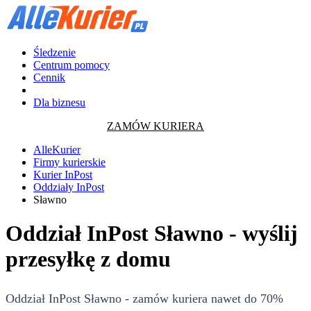
Śledzenie
Centrum pomocy
Cennik
Dla biznesu
ZAMÓW KURIERA
AlleKurier
Firmy kurierskie
Kurier InPost
Oddziały InPost
Sławno
Oddział InPost Sławno - wyślij
przesyłkę z domu
Oddział InPost Sławno - zamów kuriera nawet do 70%