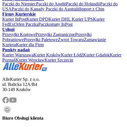
Paczki do Niemiec
Paczki do Anglii
Paczki do Holandii
Paczki do
USA
Paczki do Kanady
Paczki do Australii
Import z Chin
Firmy Kurierskie
Kurier InPost
Kurier DPD
Kurier DHL
Kurier UPS
Kurier
FedEx
Orlen Paczka
Paczkomaty InPost
Usługi
Przesyłki Krajowe
Przesyłki Zagraniczne
Przesyłki
Pobraniowe
Przesyłki Paletowe
Zwrot Towaru
Zamawianie
Kuriera
Kurier dla Firm
Punkty nadań
Kurier Warszawa
Kurier Kraków
Kurier Łódź
Kurier Gdańsk
Kurier
Poznań
Kurier Wrocław
Kurier Szczecin
AlleKurier Sp. z o.o.
ul. Balicka 12A/B4
30-149 Kraków
Biuro Obsługi klienta