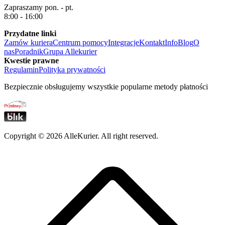
Zapraszamy pon. - pt.
8:00 - 16:00
Przydatne linki
Zamów kuriera
Centrum pomocy
Integracje
Kontakt
Info
Blog
O
nas
Poradnik
Grupa Allekurier
Kwestie prawne
Regulamin
Polityka prywatności
Bezpiecznie obsługujemy wszystkie popularne metody płatności
Copyright ©
2026
AlleKurier. All right reserved.