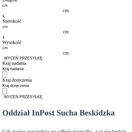
cm
x
Szerokość
cm
x
Wysokość
cm
WYCEŃ PRZESYŁKĘ
Kraj nadania
Kraj doręczenia
WYCEŃ PRZESYŁKĘ
Oddział InPost Sucha Beskidzka
Gdy kurier przyjedzie po odbiór przesyłki, a ta nie będzie