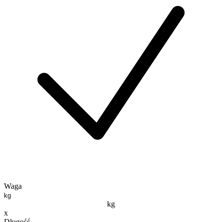
Waga
kg
x
Długość