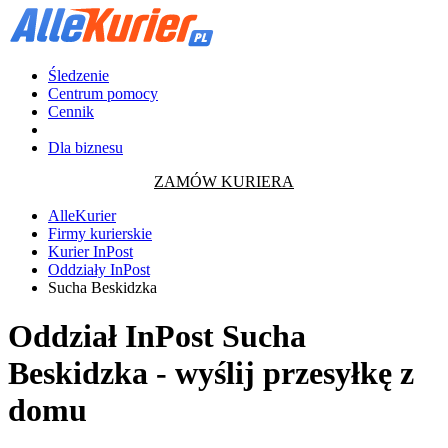
Śledzenie
Centrum pomocy
Cennik
Dla biznesu
ZAMÓW KURIERA
AlleKurier
Firmy kurierskie
Kurier InPost
Oddziały InPost
Sucha Beskidzka
Oddział InPost Sucha
Beskidzka - wyślij przesyłkę z
domu