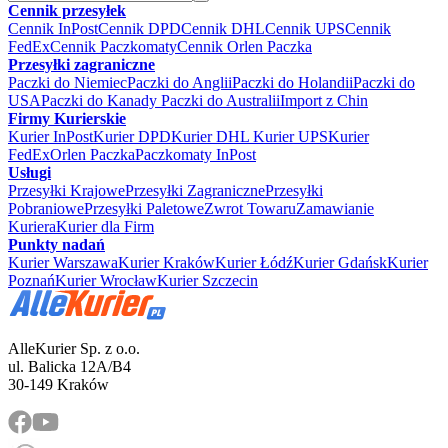
Cennik przesyłek
Cennik InPost
Cennik DPD
Cennik DHL
Cennik UPS
Cennik
FedEx
Cennik Paczkomaty
Cennik Orlen Paczka
Przesyłki zagraniczne
Paczki do Niemiec
Paczki do Anglii
Paczki do Holandii
Paczki do
USA
Paczki do Kanady
Paczki do Australii
Import z Chin
Firmy Kurierskie
Kurier InPost
Kurier DPD
Kurier DHL
Kurier UPS
Kurier
FedEx
Orlen Paczka
Paczkomaty InPost
Usługi
Przesyłki Krajowe
Przesyłki Zagraniczne
Przesyłki
Pobraniowe
Przesyłki Paletowe
Zwrot Towaru
Zamawianie
Kuriera
Kurier dla Firm
Punkty nadań
Kurier Warszawa
Kurier Kraków
Kurier Łódź
Kurier Gdańsk
Kurier
Poznań
Kurier Wrocław
Kurier Szczecin
AlleKurier Sp. z o.o.
ul. Balicka 12A/B4
30-149 Kraków