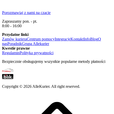
Porozmawiaj z nami na czacie
Zapraszamy pon. - pt.
8:00 - 16:00
Przydatne linki
Zamów kuriera
Centrum pomocy
Integracje
Kontakt
Info
Blog
O
nas
Poradnik
Grupa Allekurier
Kwestie prawne
Regulamin
Polityka prywatności
Bezpiecznie obsługujemy wszystkie popularne metody płatności
Copyright ©
2026
AlleKurier. All right reserved.