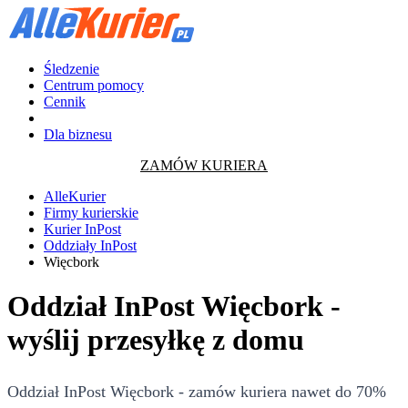
Śledzenie
Centrum pomocy
Cennik
Dla biznesu
ZAMÓW KURIERA
AlleKurier
Firmy kurierskie
Kurier InPost
Oddziały InPost
Więcbork
Oddział InPost Więcbork -
wyślij przesyłkę z domu
Oddział InPost Więcbork - zamów kuriera nawet do 70%