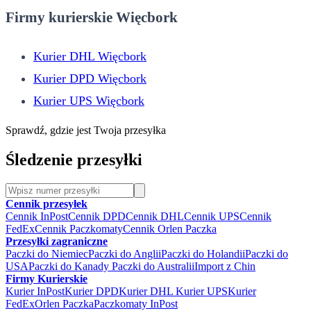
Firmy kurierskie Więcbork
Kurier DHL Więcbork
Kurier DPD Więcbork
Kurier UPS Więcbork
Sprawdź, gdzie jest Twoja przesyłka
Śledzenie przesyłki
Cennik przesyłek
Cennik InPost
Cennik DPD
Cennik DHL
Cennik UPS
Cennik
FedEx
Cennik Paczkomaty
Cennik Orlen Paczka
Przesyłki zagraniczne
Paczki do Niemiec
Paczki do Anglii
Paczki do Holandii
Paczki do
USA
Paczki do Kanady
Paczki do Australii
Import z Chin
Firmy Kurierskie
Kurier InPost
Kurier DPD
Kurier DHL
Kurier UPS
Kurier
FedEx
Orlen Paczka
Paczkomaty InPost