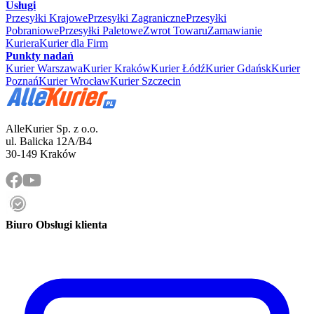
Usługi
Przesyłki Krajowe
Przesyłki Zagraniczne
Przesyłki
Pobraniowe
Przesyłki Paletowe
Zwrot Towaru
Zamawianie
Kuriera
Kurier dla Firm
Punkty nadań
Kurier Warszawa
Kurier Kraków
Kurier Łódź
Kurier Gdańsk
Kurier
Poznań
Kurier Wrocław
Kurier Szczecin
AlleKurier Sp. z o.o.
ul. Balicka 12A/B4
30-149 Kraków
Biuro Obsługi klienta