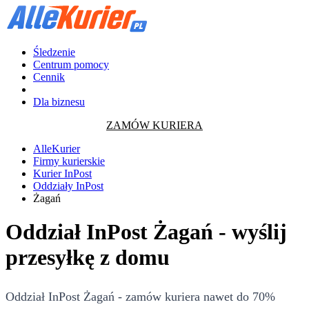
Śledzenie
Centrum pomocy
Cennik
Dla biznesu
ZAMÓW KURIERA
AlleKurier
Firmy kurierskie
Kurier InPost
Oddziały InPost
Żagań
Oddział InPost Żagań - wyślij
przesyłkę z domu
Oddział InPost Żagań - zamów kuriera nawet do 70%