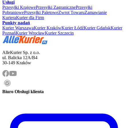
Usługi
Przesyłki Krajowe
Przesyłki Zagraniczne
Przesyłki
Pobraniowe
Przesyłki Paletowe
Zwrot Towaru
Zamawianie
Kuriera
Kurier dla Firm
Punkty nadań
Kurier Warszawa
Kurier Kraków
Kurier Łódź
Kurier Gdańsk
Kurier
Poznań
Kurier Wrocław
Kurier Szczecin
AlleKurier Sp. z o.o.
ul. Balicka 12A/B4
30-149 Kraków
Biuro Obsługi klienta