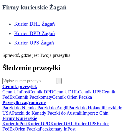
Firmy kurierskie Żagań
Kurier DHL Żagań
Kurier DPD Żagań
Kurier UPS Żagań
Sprawdź, gdzie jest Twoja przesyłka
Śledzenie przesyłki
Cennik przesyłek
Cennik InPost
Cennik DPD
Cennik DHL
Cennik UPS
Cennik
FedEx
Cennik Paczkomaty
Cennik Orlen Paczka
Przesyłki zagraniczne
Paczki do Niemiec
Paczki do Anglii
Paczki do Holandii
Paczki do
USA
Paczki do Kanady
Paczki do Australii
Import z Chin
Firmy Kurierskie
Kurier InPost
Kurier DPD
Kurier DHL
Kurier UPS
Kurier
FedEx
Orlen Paczka
Paczkomaty InPost