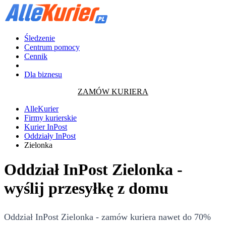
Śledzenie
Centrum pomocy
Cennik
Dla biznesu
ZAMÓW KURIERA
AlleKurier
Firmy kurierskie
Kurier InPost
Oddziały InPost
Zielonka
Oddział InPost Zielonka -
wyślij przesyłkę z domu
Oddział InPost Zielonka - zamów kuriera nawet do 70%