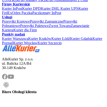
Firmy Kurierskie
Kurier InPost
Kurier DPD
Kurier DHL
Kurier UPS
Kurier
FedEx
Orlen Paczka
Paczkomaty InPost
Usługi
Przesyłki Krajowe
Przesyłki Zagraniczne
Przesyłki
Pobraniowe
Przesyłki Paletowe
Zwrot Towaru
Zamawianie
Kuriera
Kurier dla Firm
Punkty nadań
Kurier Warszawa
Kurier Kraków
Kurier Łódź
Kurier Gdańsk
Kurier
Poznań
Kurier Wrocław
Kurier Szczecin
AlleKurier Sp. z o.o.
ul. Balicka 12A/B4
30-149 Kraków
Biuro Obsługi klienta