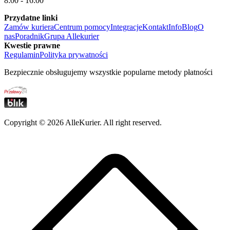
8:00 - 16:00
Przydatne linki
Zamów kuriera
Centrum pomocy
Integracje
Kontakt
Info
Blog
O
nas
Poradnik
Grupa Allekurier
Kwestie prawne
Regulamin
Polityka prywatności
Bezpiecznie obsługujemy wszystkie popularne metody płatności
Copyright ©
2026
AlleKurier. All right reserved.