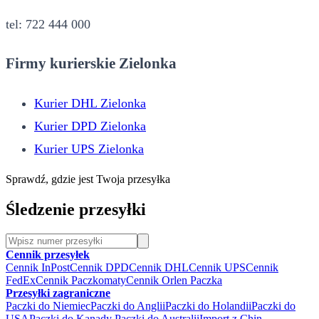
tel: 722 444 000
Firmy kurierskie Zielonka
Kurier DHL Zielonka
Kurier DPD Zielonka
Kurier UPS Zielonka
Sprawdź, gdzie jest Twoja przesyłka
Śledzenie przesyłki
Cennik przesyłek
Cennik InPost
Cennik DPD
Cennik DHL
Cennik UPS
Cennik
FedEx
Cennik Paczkomaty
Cennik Orlen Paczka
Przesyłki zagraniczne
Paczki do Niemiec
Paczki do Anglii
Paczki do Holandii
Paczki do
USA
Paczki do Kanady
Paczki do Australii
Import z Chin