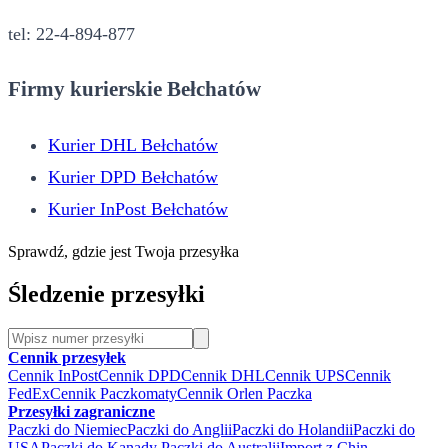
tel: 22-4-894-877
Firmy kurierskie Bełchatów
Kurier DHL Bełchatów
Kurier DPD Bełchatów
Kurier InPost Bełchatów
Sprawdź, gdzie jest Twoja przesyłka
Śledzenie przesyłki
Cennik przesyłek
Cennik InPost
Cennik DPD
Cennik DHL
Cennik UPS
Cennik
FedEx
Cennik Paczkomaty
Cennik Orlen Paczka
Przesyłki zagraniczne
Paczki do Niemiec
Paczki do Anglii
Paczki do Holandii
Paczki do
USA
Paczki do Kanady
Paczki do Australii
Import z Chin