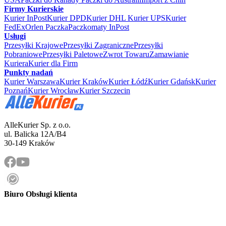
Firmy Kurierskie
Kurier InPost
Kurier DPD
Kurier DHL
Kurier UPS
Kurier
FedEx
Orlen Paczka
Paczkomaty InPost
Usługi
Przesyłki Krajowe
Przesyłki Zagraniczne
Przesyłki
Pobraniowe
Przesyłki Paletowe
Zwrot Towaru
Zamawianie
Kuriera
Kurier dla Firm
Punkty nadań
Kurier Warszawa
Kurier Kraków
Kurier Łódź
Kurier Gdańsk
Kurier
Poznań
Kurier Wrocław
Kurier Szczecin
AlleKurier Sp. z o.o.
ul. Balicka 12A/B4
30-149 Kraków
Biuro Obsługi klienta