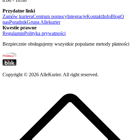
8:00 - 16:00
Przydatne linki
Zamów kuriera
Centrum pomocy
Integracje
Kontakt
Info
Blog
O
nas
Poradnik
Grupa Allekurier
Kwestie prawne
Regulamin
Polityka prywatności
Bezpiecznie obsługujemy wszystkie popularne metody płatności
Copyright ©
2026
AlleKurier. All right reserved.