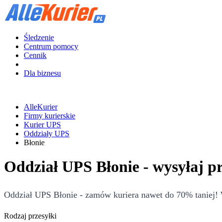
Śledzenie
Centrum pomocy
Cennik
Dla biznesu
AlleKurier
Firmy kurierskie
Kurier UPS
Oddziały UPS
Błonie
Oddział UPS Błonie - wysyłaj p
Oddział UPS Błonie - zamów kuriera nawet do 70% taniej! W
Rodzaj przesyłki