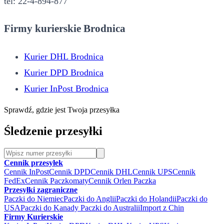
tel: 22-4-894-877
Firmy kurierskie Brodnica
Kurier DHL Brodnica
Kurier DPD Brodnica
Kurier InPost Brodnica
Sprawdź, gdzie jest Twoja przesyłka
Śledzenie przesyłki
Cennik przesyłek
Cennik InPost
Cennik DPD
Cennik DHL
Cennik UPS
Cennik
FedEx
Cennik Paczkomaty
Cennik Orlen Paczka
Przesyłki zagraniczne
Paczki do Niemiec
Paczki do Anglii
Paczki do Holandii
Paczki do
USA
Paczki do Kanady
Paczki do Australii
Import z Chin
Firmy Kurierskie