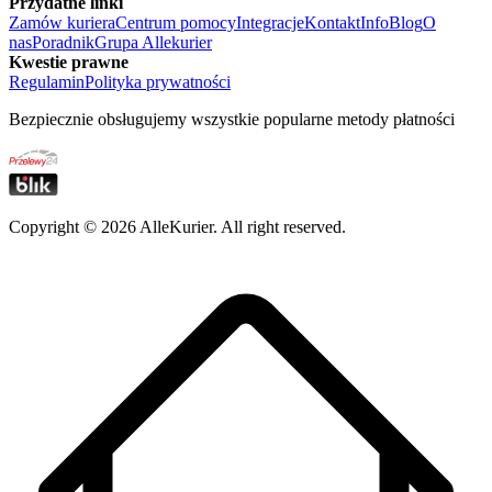
Przydatne linki
Zamów kuriera
Centrum pomocy
Integracje
Kontakt
Info
Blog
O
nas
Poradnik
Grupa Allekurier
Kwestie prawne
Regulamin
Polityka prywatności
Bezpiecznie obsługujemy wszystkie popularne metody płatności
Copyright ©
2026
AlleKurier. All right reserved.