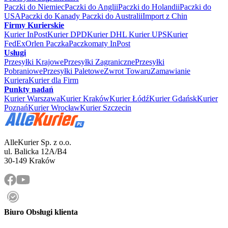
Paczki do Niemiec
Paczki do Anglii
Paczki do Holandii
Paczki do
USA
Paczki do Kanady
Paczki do Australii
Import z Chin
Firmy Kurierskie
Kurier InPost
Kurier DPD
Kurier DHL
Kurier UPS
Kurier
FedEx
Orlen Paczka
Paczkomaty InPost
Usługi
Przesyłki Krajowe
Przesyłki Zagraniczne
Przesyłki
Pobraniowe
Przesyłki Paletowe
Zwrot Towaru
Zamawianie
Kuriera
Kurier dla Firm
Punkty nadań
Kurier Warszawa
Kurier Kraków
Kurier Łódź
Kurier Gdańsk
Kurier
Poznań
Kurier Wrocław
Kurier Szczecin
AlleKurier Sp. z o.o.
ul. Balicka 12A/B4
30-149 Kraków
Biuro Obsługi klienta