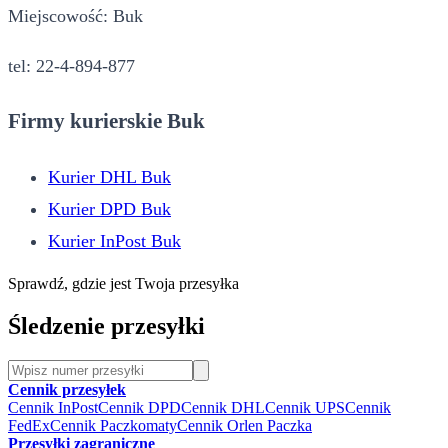
Miejscowość: Buk
tel: 22-4-894-877
Firmy kurierskie Buk
Kurier DHL Buk
Kurier DPD Buk
Kurier InPost Buk
Sprawdź, gdzie jest Twoja przesyłka
Śledzenie przesyłki
Cennik przesyłek
Cennik InPost
Cennik DPD
Cennik DHL
Cennik UPS
Cennik
FedEx
Cennik Paczkomaty
Cennik Orlen Paczka
Przesyłki zagraniczne