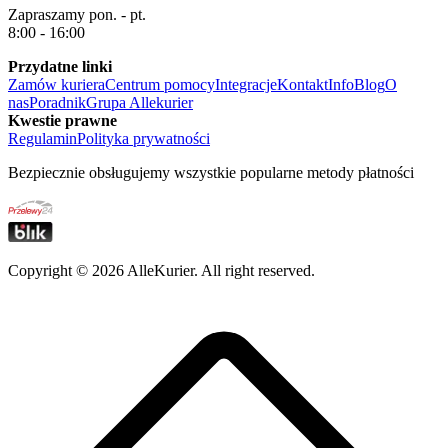
Zapraszamy pon. - pt.
8:00 - 16:00
Przydatne linki
Zamów kuriera
Centrum pomocy
Integracje
Kontakt
Info
Blog
O
nas
Poradnik
Grupa Allekurier
Kwestie prawne
Regulamin
Polityka prywatności
Bezpiecznie obsługujemy wszystkie popularne metody płatności
Copyright ©
2026
AlleKurier. All right reserved.