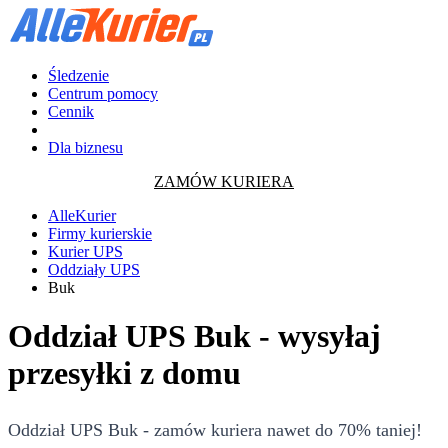
Śledzenie
Centrum pomocy
Cennik
Dla biznesu
ZAMÓW KURIERA
AlleKurier
Firmy kurierskie
Kurier UPS
Oddziały UPS
Buk
Oddział UPS Buk - wysyłaj
przesyłki z domu
Oddział UPS Buk - zamów kuriera nawet do 70% taniej!