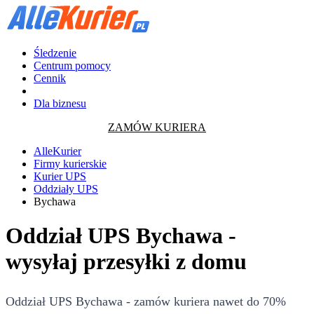
Śledzenie
Centrum pomocy
Cennik
Dla biznesu
ZAMÓW KURIERA
AlleKurier
Firmy kurierskie
Kurier UPS
Oddziały UPS
Bychawa
Oddział UPS Bychawa -
wysyłaj przesyłki z domu
Oddział UPS Bychawa - zamów kuriera nawet do 70%