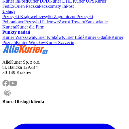
Kurier InPost
Kurier DPD
Kurier DHL
Kurier UPS
Kurier
FedEx
Orlen Paczka
Paczkomaty InPost
Usługi
Przesyłki Krajowe
Przesyłki Zagraniczne
Przesyłki
Pobraniowe
Przesyłki Paletowe
Zwrot Towaru
Zamawianie
Kuriera
Kurier dla Firm
Punkty nadań
Kurier Warszawa
Kurier Kraków
Kurier Łódź
Kurier Gdańsk
Kurier
Poznań
Kurier Wrocław
Kurier Szczecin
AlleKurier Sp. z o.o.
ul. Balicka 12A/B4
30-149 Kraków
Biuro Obsługi klienta