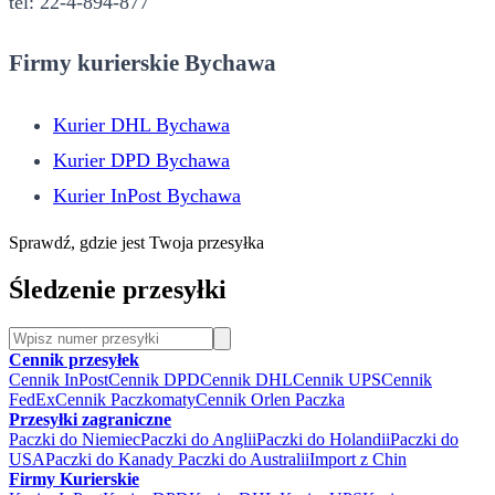
tel: 22-4-894-877
Firmy kurierskie Bychawa
Kurier DHL Bychawa
Kurier DPD Bychawa
Kurier InPost Bychawa
Sprawdź, gdzie jest Twoja przesyłka
Śledzenie przesyłki
Cennik przesyłek
Cennik InPost
Cennik DPD
Cennik DHL
Cennik UPS
Cennik
FedEx
Cennik Paczkomaty
Cennik Orlen Paczka
Przesyłki zagraniczne
Paczki do Niemiec
Paczki do Anglii
Paczki do Holandii
Paczki do
USA
Paczki do Kanady
Paczki do Australii
Import z Chin
Firmy Kurierskie