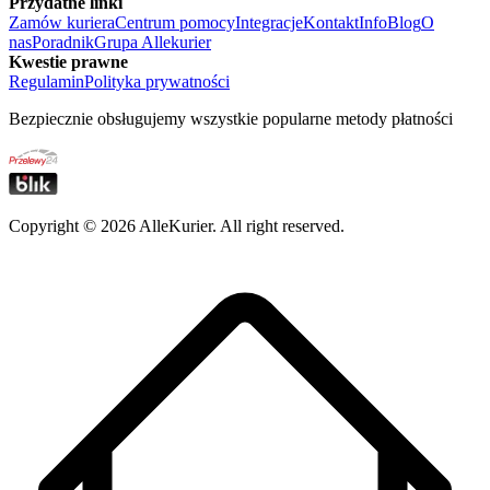
Przydatne linki
Zamów kuriera
Centrum pomocy
Integracje
Kontakt
Info
Blog
O
nas
Poradnik
Grupa Allekurier
Kwestie prawne
Regulamin
Polityka prywatności
Bezpiecznie obsługujemy wszystkie popularne metody płatności
Copyright ©
2026
AlleKurier. All right reserved.