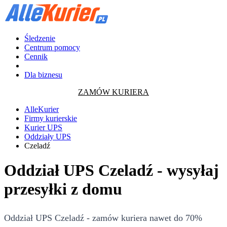
Śledzenie
Centrum pomocy
Cennik
Dla biznesu
ZAMÓW KURIERA
AlleKurier
Firmy kurierskie
Kurier UPS
Oddziały UPS
Czeladź
Oddział UPS Czeladź - wysyłaj
przesyłki z domu
Oddział UPS Czeladź - zamów kuriera nawet do 70%