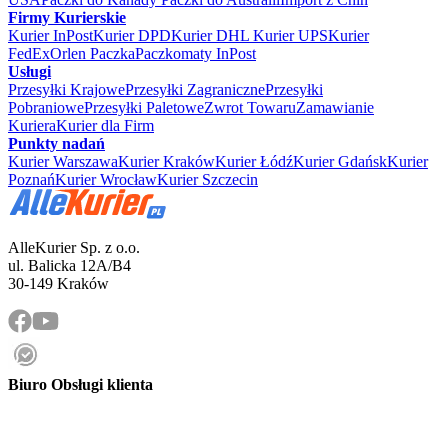
Firmy Kurierskie
Kurier InPost
Kurier DPD
Kurier DHL
Kurier UPS
Kurier
FedEx
Orlen Paczka
Paczkomaty InPost
Usługi
Przesyłki Krajowe
Przesyłki Zagraniczne
Przesyłki
Pobraniowe
Przesyłki Paletowe
Zwrot Towaru
Zamawianie
Kuriera
Kurier dla Firm
Punkty nadań
Kurier Warszawa
Kurier Kraków
Kurier Łódź
Kurier Gdańsk
Kurier
Poznań
Kurier Wrocław
Kurier Szczecin
AlleKurier Sp. z o.o.
ul. Balicka 12A/B4
30-149 Kraków
Biuro Obsługi klienta