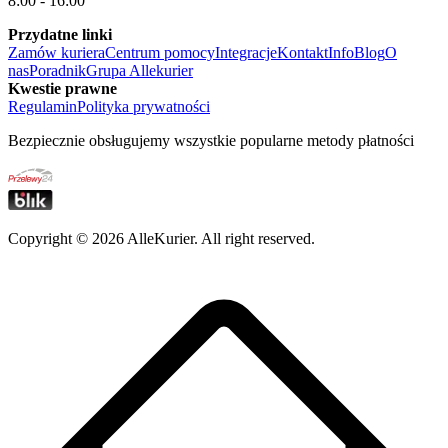
8:00 - 16:00
Przydatne linki
Zamów kuriera
Centrum pomocy
Integracje
Kontakt
Info
Blog
O
nas
Poradnik
Grupa Allekurier
Kwestie prawne
Regulamin
Polityka prywatności
Bezpiecznie obsługujemy wszystkie popularne metody płatności
Copyright ©
2026
AlleKurier. All right reserved.