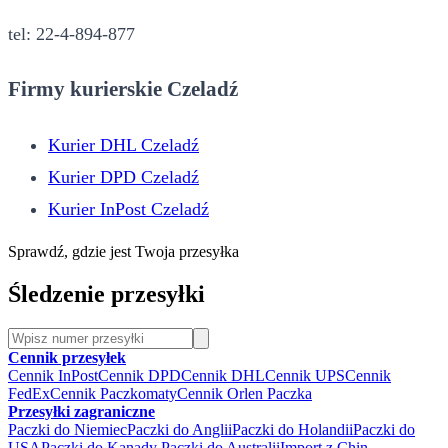
tel: 22-4-894-877
Firmy kurierskie Czeladź
Kurier DHL Czeladź
Kurier DPD Czeladź
Kurier InPost Czeladź
Sprawdź, gdzie jest Twoja przesyłka
Śledzenie przesyłki
Cennik przesyłek
Cennik InPost
Cennik DPD
Cennik DHL
Cennik UPS
Cennik
FedEx
Cennik Paczkomaty
Cennik Orlen Paczka
Przesyłki zagraniczne
Paczki do Niemiec
Paczki do Anglii
Paczki do Holandii
Paczki do
USA
Paczki do Kanady
Paczki do Australii
Import z Chin