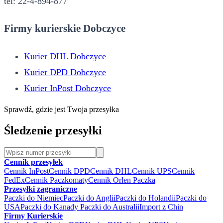
tel: 22-4-894-877
Firmy kurierskie Dobczyce
Kurier DHL Dobczyce
Kurier DPD Dobczyce
Kurier InPost Dobczyce
Sprawdź, gdzie jest Twoja przesyłka
Śledzenie przesyłki
Cennik przesyłek
Cennik InPost
Cennik DPD
Cennik DHL
Cennik UPS
Cennik
FedEx
Cennik Paczkomaty
Cennik Orlen Paczka
Przesyłki zagraniczne
Paczki do Niemiec
Paczki do Anglii
Paczki do Holandii
Paczki do
USA
Paczki do Kanady
Paczki do Australii
Import z Chin
Firmy Kurierskie