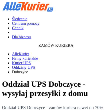
Śledzenie
Centrum pomocy
Cennik
Dla biznesu
ZAMÓW KURIERA
AlleKurier
Firmy kurierskie
Kurier UPS
Oddziały UPS
Dobczyce
Oddział UPS Dobczyce -
wysyłaj przesyłki z domu
Oddział UPS Dobczyce - zamów kuriera nawet do 70%