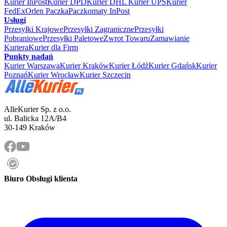
Kurier InPost
Kurier DPD
Kurier DHL
Kurier UPS
Kurier
FedEx
Orlen Paczka
Paczkomaty InPost
Usługi
Przesyłki Krajowe
Przesyłki Zagraniczne
Przesyłki
Pobraniowe
Przesyłki Paletowe
Zwrot Towaru
Zamawianie
Kuriera
Kurier dla Firm
Punkty nadań
Kurier Warszawa
Kurier Kraków
Kurier Łódź
Kurier Gdańsk
Kurier
Poznań
Kurier Wrocław
Kurier Szczecin
AlleKurier Sp. z o.o.
ul. Balicka 12A/B4
30-149 Kraków
Biuro Obsługi klienta