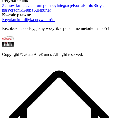
Przydatne linki
Zamów kuriera
Centrum pomocy
Integracje
Kontakt
Info
Blog
O
nas
Poradnik
Grupa Allekurier
Kwestie prawne
Regulamin
Polityka prywatności
Bezpiecznie obsługujemy wszystkie popularne metody płatności
Copyright ©
2026
AlleKurier. All right reserved.