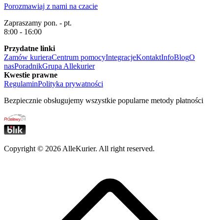
Porozmawiaj z nami na czacie
Zapraszamy pon. - pt.
8:00 - 16:00
Przydatne linki
Zamów kuriera
Centrum pomocy
Integracje
Kontakt
Info
Blog
O
nas
Poradnik
Grupa Allekurier
Kwestie prawne
Regulamin
Polityka prywatności
Bezpiecznie obsługujemy wszystkie popularne metody płatności
Copyright ©
2026
AlleKurier. All right reserved.