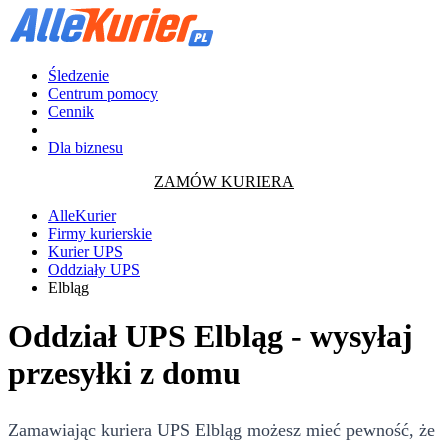
Śledzenie
Centrum pomocy
Cennik
Dla biznesu
ZAMÓW KURIERA
AlleKurier
Firmy kurierskie
Kurier UPS
Oddziały UPS
Elbląg
Oddział UPS Elbląg - wysyłaj
przesyłki z domu
Zamawiając kuriera UPS Elbląg możesz mieć pewność, że