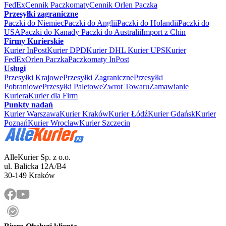
FedEx
Cennik Paczkomaty
Cennik Orlen Paczka
Przesyłki zagraniczne
Paczki do Niemiec
Paczki do Anglii
Paczki do Holandii
Paczki do
USA
Paczki do Kanady
Paczki do Australii
Import z Chin
Firmy Kurierskie
Kurier InPost
Kurier DPD
Kurier DHL
Kurier UPS
Kurier
FedEx
Orlen Paczka
Paczkomaty InPost
Usługi
Przesyłki Krajowe
Przesyłki Zagraniczne
Przesyłki
Pobraniowe
Przesyłki Paletowe
Zwrot Towaru
Zamawianie
Kuriera
Kurier dla Firm
Punkty nadań
Kurier Warszawa
Kurier Kraków
Kurier Łódź
Kurier Gdańsk
Kurier
Poznań
Kurier Wrocław
Kurier Szczecin
AlleKurier Sp. z o.o.
ul. Balicka 12A/B4
30-149 Kraków