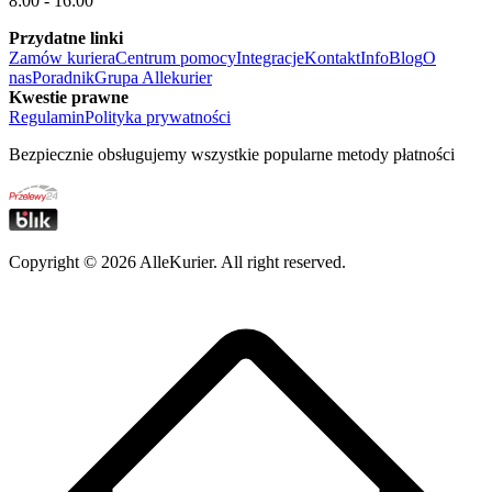
8:00 - 16:00
Przydatne linki
Zamów kuriera
Centrum pomocy
Integracje
Kontakt
Info
Blog
O
nas
Poradnik
Grupa Allekurier
Kwestie prawne
Regulamin
Polityka prywatności
Bezpiecznie obsługujemy wszystkie popularne metody płatności
Copyright ©
2026
AlleKurier. All right reserved.