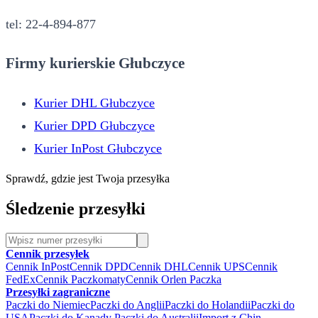
tel: 22-4-894-877
Firmy kurierskie Głubczyce
Kurier DHL Głubczyce
Kurier DPD Głubczyce
Kurier InPost Głubczyce
Sprawdź, gdzie jest Twoja przesyłka
Śledzenie przesyłki
Cennik przesyłek
Cennik InPost
Cennik DPD
Cennik DHL
Cennik UPS
Cennik
FedEx
Cennik Paczkomaty
Cennik Orlen Paczka
Przesyłki zagraniczne
Paczki do Niemiec
Paczki do Anglii
Paczki do Holandii
Paczki do
USA
Paczki do Kanady
Paczki do Australii
Import z Chin