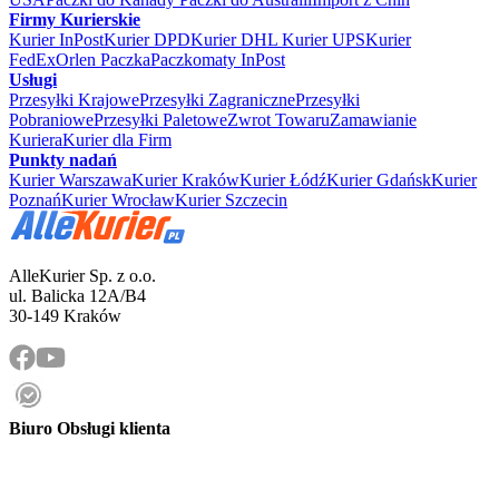
Firmy Kurierskie
Kurier InPost
Kurier DPD
Kurier DHL
Kurier UPS
Kurier
FedEx
Orlen Paczka
Paczkomaty InPost
Usługi
Przesyłki Krajowe
Przesyłki Zagraniczne
Przesyłki
Pobraniowe
Przesyłki Paletowe
Zwrot Towaru
Zamawianie
Kuriera
Kurier dla Firm
Punkty nadań
Kurier Warszawa
Kurier Kraków
Kurier Łódź
Kurier Gdańsk
Kurier
Poznań
Kurier Wrocław
Kurier Szczecin
AlleKurier Sp. z o.o.
ul. Balicka 12A/B4
30-149 Kraków
Biuro Obsługi klienta