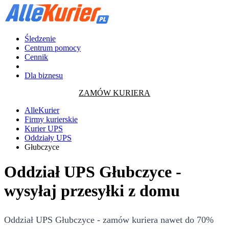
Śledzenie
Centrum pomocy
Cennik
Dla biznesu
ZAMÓW KURIERA
AlleKurier
Firmy kurierskie
Kurier UPS
Oddziały UPS
Głubczyce
Oddział UPS Głubczyce -
wysyłaj przesyłki z domu
Oddział UPS Głubczyce - zamów kuriera nawet do 70%